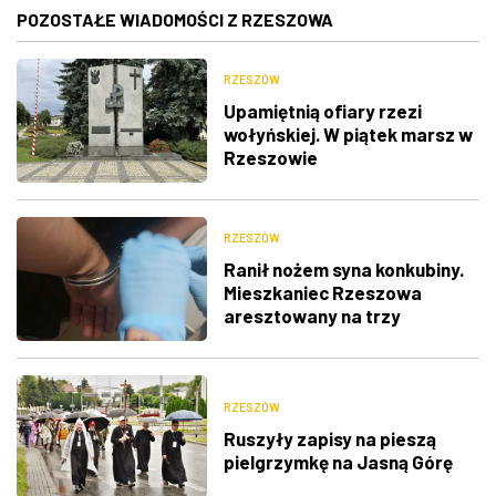
POZOSTAŁE WIADOMOŚCI Z RZESZOWA
RZESZÓW
Upamiętnią ofiary rzezi
wołyńskiej. W piątek marsz w
Rzeszowie
RZESZÓW
Ranił nożem syna konkubiny.
Mieszkaniec Rzeszowa
aresztowany na trzy
miesiące
RZESZÓW
Ruszyły zapisy na pieszą
pielgrzymkę na Jasną Górę