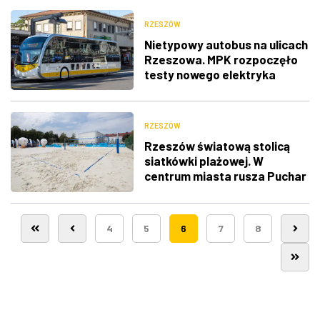
RZESZÓW
Nietypowy autobus na ulicach
Rzeszowa. MPK rozpoczęło
testy nowego elektryka
RZESZÓW
Rzeszów światową stolicą
siatkówki plażowej. W
centrum miasta rusza Puchar
Świata [Harmonogram]
4
5
6
7
8