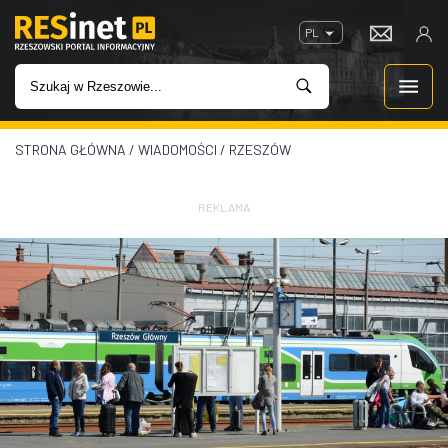
PL
STRONA GŁÓWNA
/
WIADOMOŚCI
/
RZESZÓW
WIADOMOŚCI
INWESTYCJE
REKLAMA
IMPREZY
ROZRYWKA
W KINACH
GASTRONOMIA