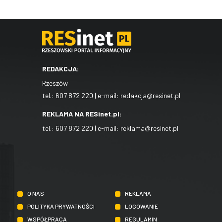
REDAKCJA:
Rzeszów
tel.:
607 872 220
| e-mail:
redakcja@resinet.pl
REKLAMA NA RESinet.pl:
tel.:
607 872 220
| e-mail:
reklama@resinet.pl
O NAS
REKLAMA
POLITYKA PRYWATNOŚCI
LOGOWANIE
WSPÓŁPRACA
REGULAMIN