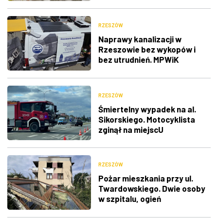
RZESZÓW
Naprawy kanalizacji w
Rzeszowie bez wykopów i
bez utrudnień. MPWiK
postawiło na nowoczesny
sprzęt
RZESZÓW
Śmiertelny wypadek na al.
Sikorskiego. Motocyklista
zginął na miejscU
RZESZÓW
Pożar mieszkania przy ul.
Twardowskiego. Dwie osoby
w szpitalu, ogień
prawdopodobnie od hulajnogi