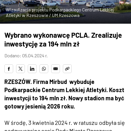
ZDJĘCIA
Wizaulizacja projektu Podkarpackiego Centrum Lekkiej
Atletyki w Rzeszowie / UM Rzeszowa
W RZESZOWIE
Wybrano wykonawcę PCLA. Zrealizuje
inwestycję za 194 mln zł
Dodano: 05.04.2024 r.
RZESZÓW. Firma Mirbud wybuduje
Podkarpackie Centrum Lekkiej Atletyki. Koszt
inwestycji to 194 mln zł. Nowy stadion ma być
gotowy jesienią 2026 roku.
W środę, 3 kwietnia 2024 r. w ratuszu odbyła się
nadzwyczajna sesja Rady Miasta Rzeszowa,