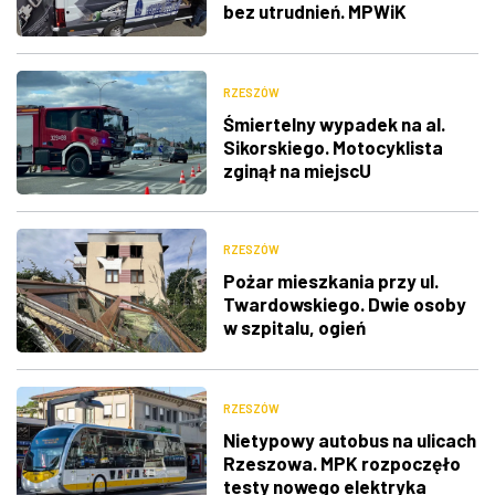
bez utrudnień. MPWiK
postawiło na nowoczesny
sprzęt
RZESZÓW
Śmiertelny wypadek na al.
Sikorskiego. Motocyklista
zginął na miejscU
RZESZÓW
Pożar mieszkania przy ul.
Twardowskiego. Dwie osoby
w szpitalu, ogień
prawdopodobnie od hulajnogi
RZESZÓW
Nietypowy autobus na ulicach
Rzeszowa. MPK rozpoczęło
testy nowego elektryka