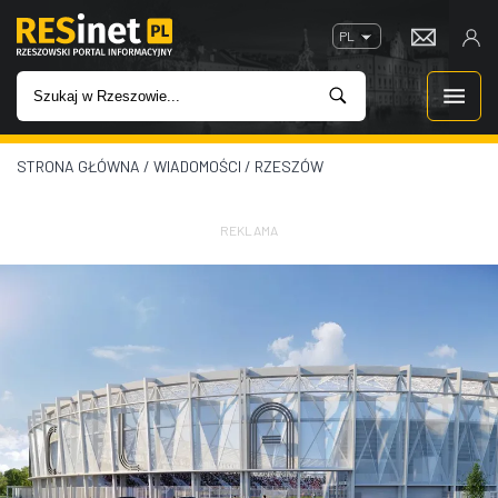
PL
STRONA GŁÓWNA
/
WIADOMOŚCI
/
RZESZÓW
WIADOMOŚCI
INWESTYCJE
REKLAMA
IMPREZY
ROZRYWKA
W KINACH
GASTRONOMIA