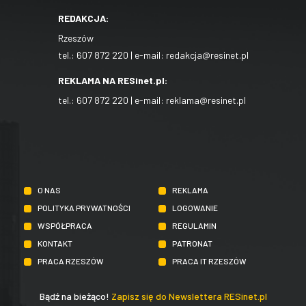
REDAKCJA:
Rzeszów
tel.:
607 872 220
| e-mail:
redakcja@resinet.pl
REKLAMA NA RESinet.pl:
tel.:
607 872 220
| e-mail:
reklama@resinet.pl
O NAS
REKLAMA
POLITYKA PRYWATNOŚCI
LOGOWANIE
WSPÓŁPRACA
REGULAMIN
KONTAKT
PATRONAT
PRACA RZESZÓW
PRACA IT RZESZÓW
Bądź na bieżąco!
Zapisz się do Newslettera RESinet.pl