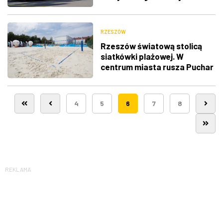
RZESZÓW
Rzeszów światową stolicą
siatkówki plażowej. W
centrum miasta rusza Puchar
Świata [Harmonogram]
4
5
6
7
8
REKLAMA