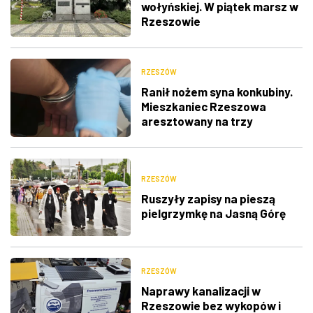
wołyńskiej. W piątek marsz w
Rzeszowie
RZESZÓW
Ranił nożem syna konkubiny.
Mieszkaniec Rzeszowa
aresztowany na trzy
miesiące
RZESZÓW
Ruszyły zapisy na pieszą
pielgrzymkę na Jasną Górę
RZESZÓW
Naprawy kanalizacji w
Rzeszowie bez wykopów i