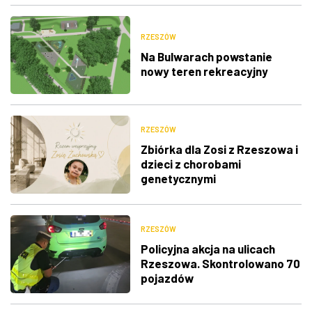
RZESZÓW
Na Bulwarach powstanie
nowy teren rekreacyjny
RZESZÓW
Zbiórka dla Zosi z Rzeszowa i
dzieci z chorobami
genetycznymi
RZESZÓW
Policyjna akcja na ulicach
Rzeszowa. Skontrolowano 70
pojazdów