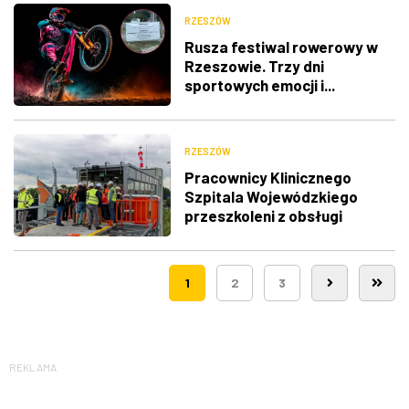
RZESZÓW
Rusza festiwal rowerowy w
Rzeszowie. Trzy dni
sportowych emocji i...
utrudnienia w ruchu
RZESZÓW
Pracownicy Klinicznego
Szpitala Wojewódzkiego
przeszkoleni z obsługi
nowego lądowiska dla
śmigłowców LPR
1
2
3
REKLAMA