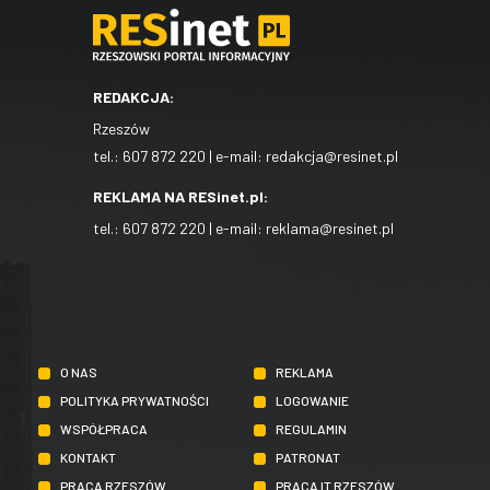
REDAKCJA:
Rzeszów
tel.:
607 872 220
| e-mail:
redakcja@resinet.pl
REKLAMA NA RESinet.pl:
tel.:
607 872 220
| e-mail:
reklama@resinet.pl
O NAS
REKLAMA
POLITYKA PRYWATNOŚCI
LOGOWANIE
WSPÓŁPRACA
REGULAMIN
KONTAKT
PATRONAT
PRACA RZESZÓW
PRACA IT RZESZÓW