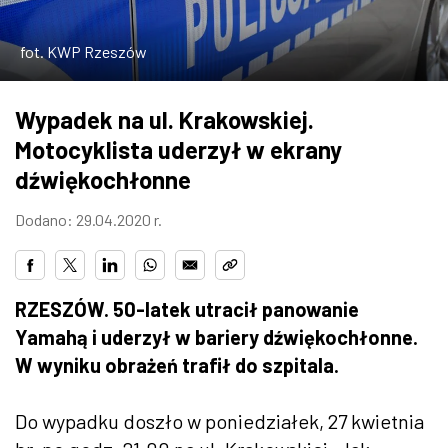
ZDJĘCIA
fot. KWP Rzeszów
W RZESZOWIE
Wypadek na ul. Krakowskiej.
Motocyklista uderzył w ekrany
dźwiękochłonne
Dodano: 29.04.2020 r.
RZESZÓW. 50-latek utracił panowanie
Yamahą i uderzył w bariery dźwiękochłonne.
W wyniku obrażeń trafił do szpitala.
Do wypadku doszło w poniedziałek, 27 kwietnia