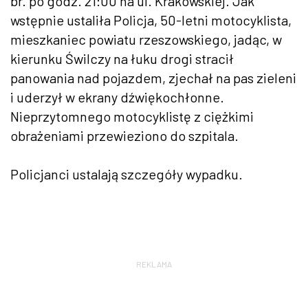
br. po godz. 21:00 na ul. Krakowskiej. Jak
wstępnie ustaliła Policja, 50-letni motocyklista,
mieszkaniec powiatu rzeszowskiego, jadąc, w
kierunku Świlczy na łuku drogi stracił
panowania nad pojazdem, zjechał na pas zieleni
i uderzył w ekrany dźwiękochłonne.
Nieprzytomnego motocyklistę z ciężkimi
obrażeniami przewieziono do szpitala.
Policjanci ustalają szczegóły wypadku.
REKLAMA