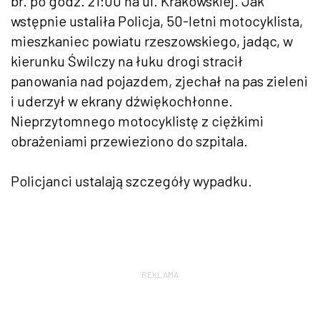
br. po godz. 21:00 na ul. Krakowskiej. Jak
wstępnie ustaliła Policja, 50-letni motocyklista,
mieszkaniec powiatu rzeszowskiego, jadąc, w
kierunku Świlczy na łuku drogi stracił
panowania nad pojazdem, zjechał na pas zieleni
i uderzył w ekrany dźwiękochłonne.
Nieprzytomnego motocyklistę z ciężkimi
obrażeniami przewieziono do szpitala.
Policjanci ustalają szczegóły wypadku.
REKLAMA