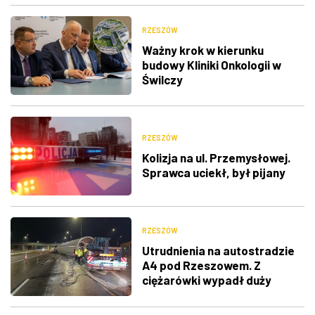
RZESZÓW
Ważny krok w kierunku
budowy Kliniki Onkologii w
Świlczy
RZESZÓW
Kolizja na ul. Przemysłowej.
Sprawca uciekł, był pijany
RZESZÓW
Utrudnienia na autostradzie
A4 pod Rzeszowem. Z
ciężarówki wypadł duży
ładunek