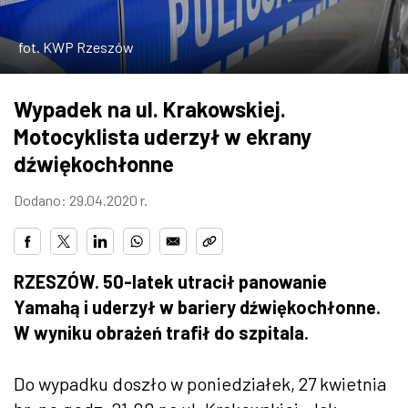
ZDJĘCIA
fot. KWP Rzeszów
W RZESZOWIE
Wypadek na ul. Krakowskiej.
Motocyklista uderzył w ekrany
dźwiękochłonne
Dodano: 29.04.2020 r.
RZESZÓW. 50-latek utracił panowanie
Yamahą i uderzył w bariery dźwiękochłonne.
W wyniku obrażeń trafił do szpitala.
Do wypadku doszło w poniedziałek, 27 kwietnia