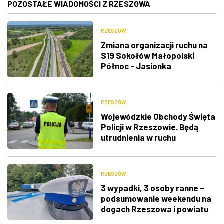
POZOSTAŁE WIADOMOŚCI Z RZESZOWA
RZESZÓW
Zmiana organizacji ruchu na
S19 Sokołów Małopolski
Północ - Jasionka
RZESZÓW
Wojewódzkie Obchody Święta
Policji w Rzeszowie. Będą
utrudnienia w ruchu
RZESZÓW
3 wypadki, 3 osoby ranne –
podsumowanie weekendu na
dogach Rzeszowa i powiatu