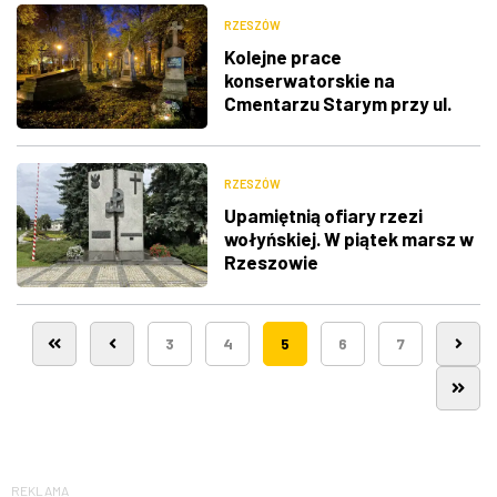
RZESZÓW
Kolejne prace
konserwatorskie na
Cmentarzu Starym przy ul.
Targowej
RZESZÓW
Upamiętnią ofiary rzezi
wołyńskiej. W piątek marsz w
Rzeszowie
3
4
5
6
7
REKLAMA