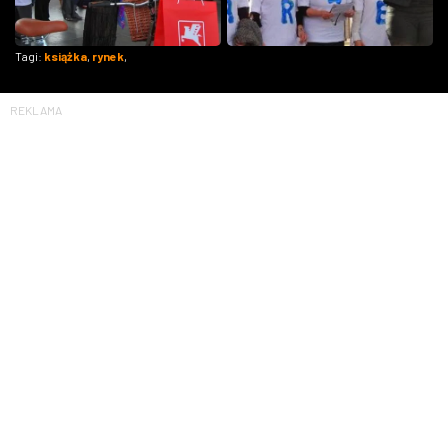
Tagi:
książka
,
rynek
,
REKLAMA