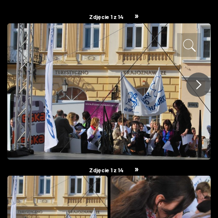
ZDJĘCIA
»
Zdjęcie 1 z 14
W RZESZOWIE
»
Zdjęcie 1 z 14