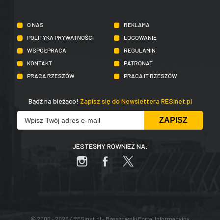
O NAS
REKLAMA
POLITYKA PRYWATNOŚCI
LOGOWANIE
WSPÓŁPRACA
REGULAMIN
KONTAKT
PATRONAT
PRACA RZESZÓW
PRACA IT RZESZÓW
Bądź na bieżąco!
Zapisz się do Newslettera RESinet.pl
JESTEŚMY RÓWNIEŻ NA:
© 2000 - 2026 / RESinet.pl - Rzeszowski Portal Informacyjny