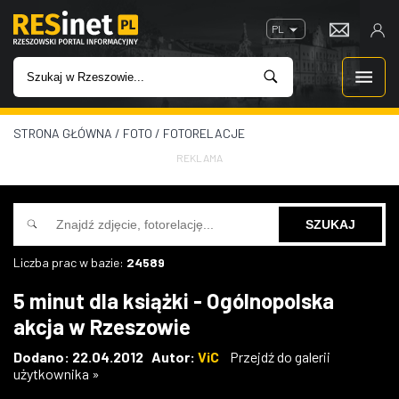
PL
STRONA GŁÓWNA
/
FOTO
/
FOTORELACJE
WIADOMOŚCI
REKLAMA
INWESTYCJE
IMPREZY
Liczba prac w bazie:
24589
ROZRYWKA
5 minut dla książki - Ogólnopolska
akcja w Rzeszowie
W KINACH
Dodano: 22.04.2012 Autor:
ViC
Przejdź do galerii
użytkownika »
GASTRONOMIA