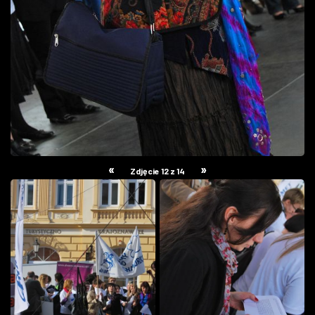
«
»
Zdjęcie 12 z 14