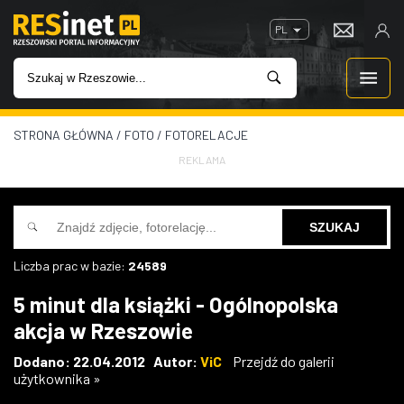
PL
STRONA GŁÓWNA
/
FOTO
/
FOTORELACJE
WIADOMOŚCI
REKLAMA
INWESTYCJE
IMPREZY
Liczba prac w bazie:
24589
ROZRYWKA
5 minut dla książki - Ogólnopolska
akcja w Rzeszowie
W KINACH
Dodano: 22.04.2012 Autor:
ViC
Przejdź do galerii
użytkownika »
GASTRONOMIA