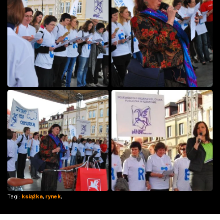
Tagi:
książka
,
rynek
,