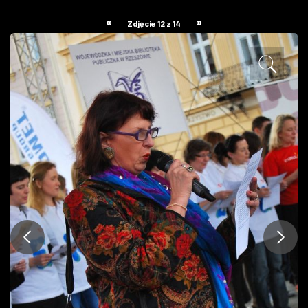
ZDJĘCIA
«
»
Zdjęcie 12 z 14
W RZESZOWIE