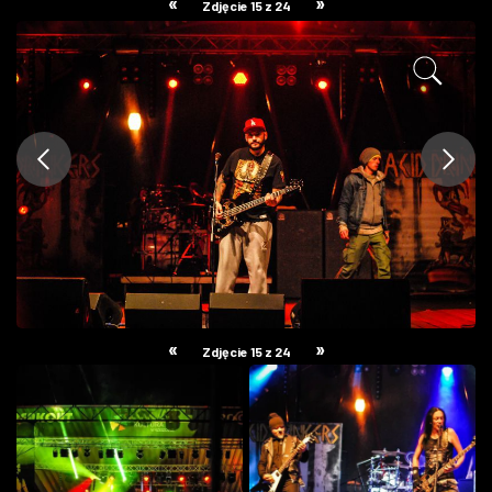
«
»
Zdjęcie 15 z 24
ZDJĘCIA
W RZESZOWIE
«
»
Zdjęcie 15 z 24