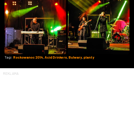
Tagi:
Rockowanoc 2014
,
Acid Drinkers
,
Bulwary
,
planty
REKLAMA