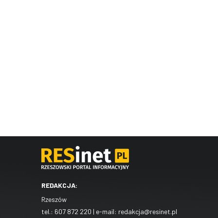
REDAKCJA:
Rzeszów
tel.:
607 872 220
| e-mail:
redakcja@resinet.pl