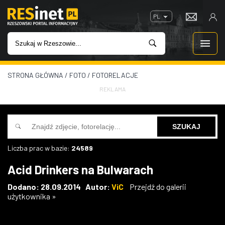
PL
STRONA GŁÓWNA
/
FOTO
/
FOTORELACJE
WIADOMOŚCI
REKLAMA
INWESTYCJE
IMPREZY
Liczba prac w bazie:
24589
ROZRYWKA
Acid Drinkers na Bulwarach
W KINACH
Dodano: 28.09.2014 Autor:
ViC
Przejdź do galerii
użytkownika »
GASTRONOMIA