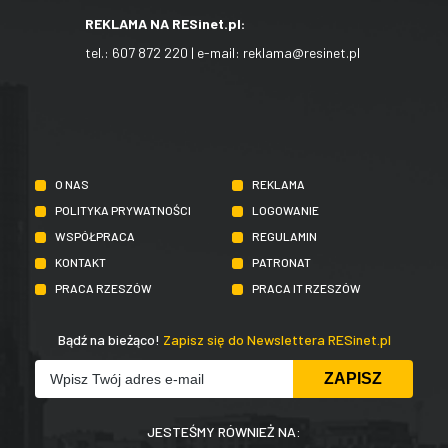
REKLAMA NA RESinet.pl:
tel.:
607 872 220
| e-mail:
reklama@resinet.pl
O NAS
REKLAMA
POLITYKA PRYWATNOŚCI
LOGOWANIE
WSPÓŁPRACA
REGULAMIN
KONTAKT
PATRONAT
PRACA RZESZÓW
PRACA IT RZESZÓW
Bądź na bieżąco!
Zapisz się do Newslettera RESinet.pl
JESTEŚMY RÓWNIEŻ NA: