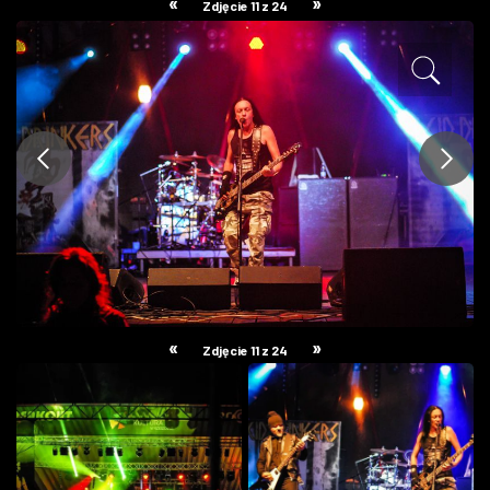
«
»
Zdjęcie 11 z 24
ZDJĘCIA
W RZESZOWIE
«
»
Zdjęcie 11 z 24