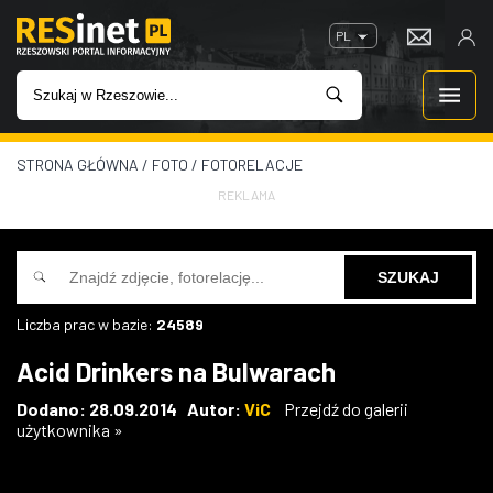
PL
STRONA GŁÓWNA
/
FOTO
/
FOTORELACJE
WIADOMOŚCI
REKLAMA
INWESTYCJE
IMPREZY
Liczba prac w bazie:
24589
ROZRYWKA
Acid Drinkers na Bulwarach
W KINACH
Dodano: 28.09.2014 Autor:
ViC
Przejdź do galerii
użytkownika »
GASTRONOMIA