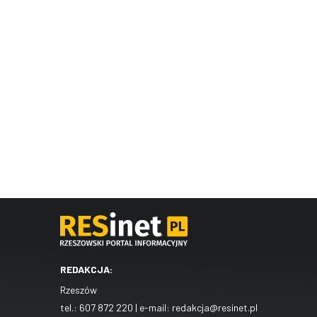
REDAKCJA:
Rzeszów
tel.:
607 872 220
| e-mail:
redakcja@resinet.pl