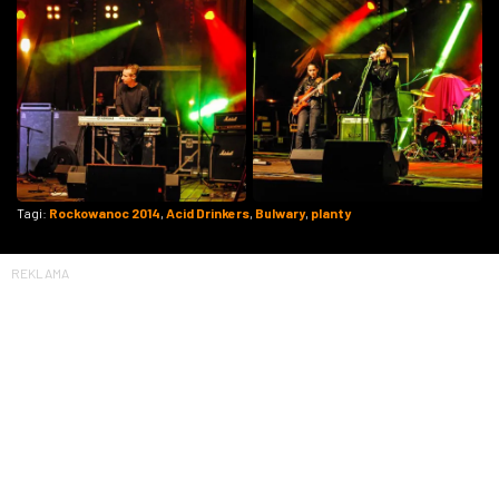
Tagi:
Rockowanoc 2014
,
Acid Drinkers
,
Bulwary
,
planty
REKLAMA