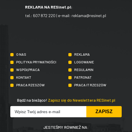
REKLAMA NA RESinet.pl:
tel.:
607 872 220
| e-mail:
reklama@resinet.pl
O NAS
REKLAMA
POLITYKA PRYWATNOŚCI
LOGOWANIE
WSPÓŁPRACA
REGULAMIN
KONTAKT
PATRONAT
PRACA RZESZÓW
PRACA IT RZESZÓW
Bądź na bieżąco!
Zapisz się do Newslettera RESinet.pl
JESTEŚMY RÓWNIEŻ NA: