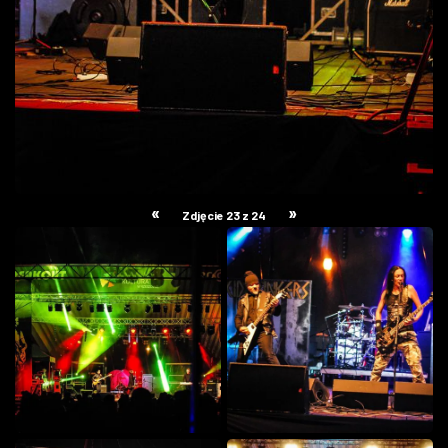
«
»
Zdjęcie 23 z 24