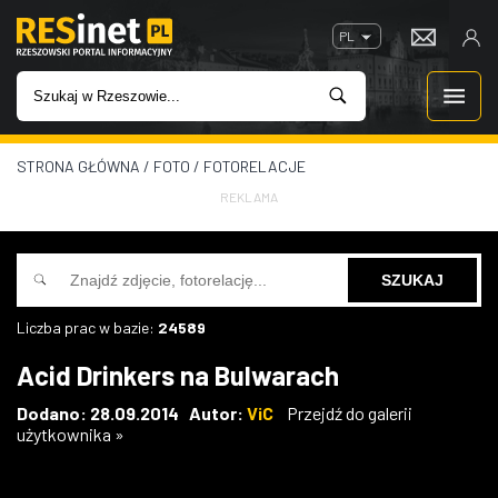
PL
STRONA GŁÓWNA
/
FOTO
/
FOTORELACJE
WIADOMOŚCI
REKLAMA
INWESTYCJE
IMPREZY
Liczba prac w bazie:
24589
ROZRYWKA
Acid Drinkers na Bulwarach
W KINACH
Dodano: 28.09.2014 Autor:
ViC
Przejdź do galerii
użytkownika »
GASTRONOMIA