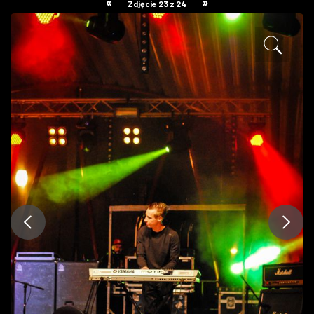
«
»
Zdjęcie 23 z 24
ZDJĘCIA
W RZESZOWIE