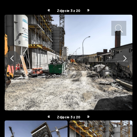
ZDJĘCIA
«
»
Zdjęcie 3 z 20
W RZESZOWIE
«
»
Zdjęcie 3 z 20