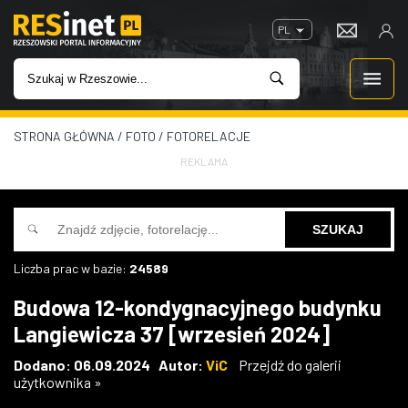
PL
STRONA GŁÓWNA
/
FOTO
/
FOTORELACJE
WIADOMOŚCI
REKLAMA
INWESTYCJE
IMPREZY
Liczba prac w bazie:
24589
ROZRYWKA
Budowa 12-kondygnacyjnego budynku
Langiewicza 37 [wrzesień 2024]
W KINACH
Dodano: 06.09.2024 Autor:
ViC
Przejdź do galerii
użytkownika »
GASTRONOMIA