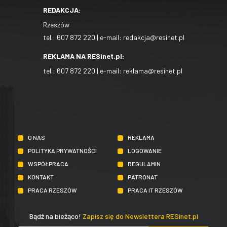
REDAKCJA:
Rzeszów
tel.:
607 872 220
| e-mail:
redakcja@resinet.pl
REKLAMA NA RESinet.pl:
tel.:
607 872 220
| e-mail:
reklama@resinet.pl
O NAS
REKLAMA
POLITYKA PRYWATNOŚCI
LOGOWANIE
WSPÓŁPRACA
REGULAMIN
KONTAKT
PATRONAT
PRACA RZESZÓW
PRACA IT RZESZÓW
Bądź na bieżąco!
Zapisz się do Newslettera RESinet.pl