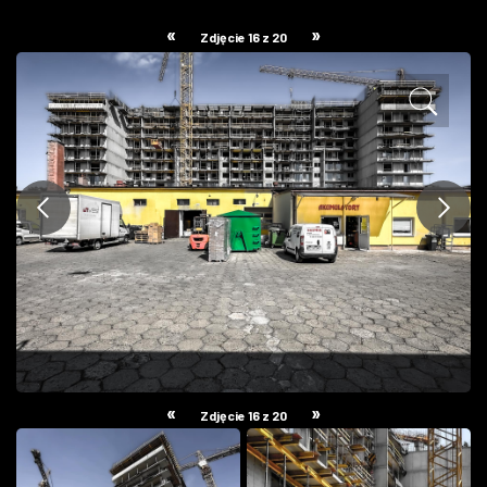
ZDJĘCIA
«
»
Zdjęcie 16 z 20
W RZESZOWIE
«
»
Zdjęcie 16 z 20