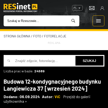
PL
STRONA GŁÓWNA
/
FOTO
/
FOTORELACJE
WIADOMOŚCI
REKLAMA
INWESTYCJE
IMPREZY
Liczba prac w bazie:
24589
ROZRYWKA
Budowa 12-kondygnacyjnego budynku
Langiewicza 37 [wrzesień 2024]
W KINACH
Dodano: 06.09.2024 Autor:
ViC
Przejdź do galerii
użytkownika »
GASTRONOMIA