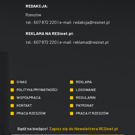
REDAKCJA:
Rzeszów
tel.:
607 872 220
| e-mail:
redakcja@resinet.pl
REKLAMA NA RESinet.pl:
tel.:
607 872 220
| e-mail:
reklama@resinet.pl
O NAS
REKLAMA
POLITYKA PRYWATNOŚCI
LOGOWANIE
WSPÓŁPRACA
REGULAMIN
KONTAKT
PATRONAT
PRACA RZESZÓW
PRACA IT RZESZÓW
Bądź na bieżąco!
Zapisz się do Newslettera RESinet.pl