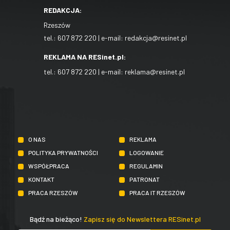
REDAKCJA:
Rzeszów
tel.:
607 872 220
| e-mail:
redakcja@resinet.pl
REKLAMA NA RESinet.pl:
tel.:
607 872 220
| e-mail:
reklama@resinet.pl
O NAS
REKLAMA
POLITYKA PRYWATNOŚCI
LOGOWANIE
WSPÓŁPRACA
REGULAMIN
KONTAKT
PATRONAT
PRACA RZESZÓW
PRACA IT RZESZÓW
Bądź na bieżąco!
Zapisz się do Newslettera RESinet.pl