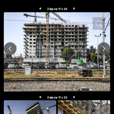
ZDJĘCIA
«
»
Zdjęcie 17 z 20
W RZESZOWIE
«
»
Zdjęcie 17 z 20