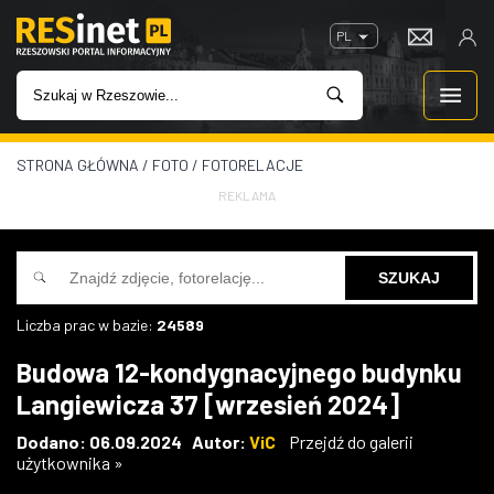
PL
STRONA GŁÓWNA
/
FOTO
/
FOTORELACJE
WIADOMOŚCI
REKLAMA
INWESTYCJE
IMPREZY
Liczba prac w bazie:
24589
ROZRYWKA
Budowa 12-kondygnacyjnego budynku
Langiewicza 37 [wrzesień 2024]
W KINACH
Dodano: 06.09.2024 Autor:
ViC
Przejdź do galerii
użytkownika »
GASTRONOMIA