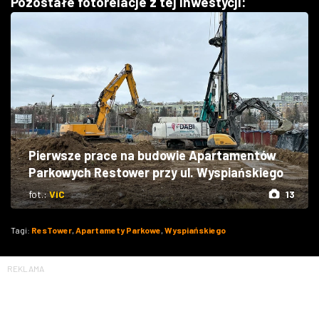
Pozostałe fotorelacje z tej inwestycji:
Pierwsze prace na budowie Apartamentów
Parkowych Restower przy ul. Wyspiańskiego
fot.:
ViC
13
Tagi:
ResTower
,
Apartamety Parkowe
,
Wyspiańskiego
REKLAMA