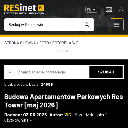
PL
STRONA GŁÓWNA
/
FOTO
/
FOTORELACJE
WIADOMOŚCI
REKLAMA
INWESTYCJE
IMPREZY
Liczba prac w bazie:
24589
ROZRYWKA
Budowa Apartamentów Parkowych Res
Tower [maj 2026]
W KINACH
Dodano: 03.06.2026 Autor:
ViC
Przejdź do galerii
użytkownika »
GASTRONOMIA