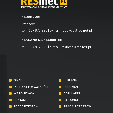
REDAKCJA:
Rzeszów
tel.:
607 872 220
| e-mail:
redakcja@resinet.pl
REKLAMA NA RESinet.pl:
tel.:
607 872 220
| e-mail:
reklama@resinet.pl
O NAS
REKLAMA
POLITYKA PRYWATNOŚCI
LOGOWANIE
WSPÓŁPRACA
REGULAMIN
KONTAKT
PATRONAT
PRACA RZESZÓW
PRACA IT RZESZÓW