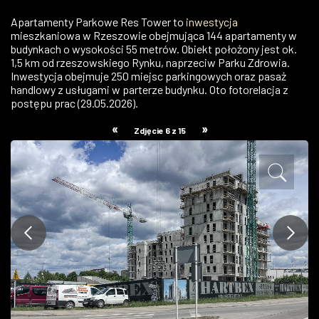
ZDJĘCIA
Apartamenty Parkowe Res Tower to
inwestycja
mieszkaniowa w Rzeszowie obejmująca 144 apartamenty w
budynkach o wysokości 55 metrów. Obiekt położony jest ok.
W RZESZOWIE
1,5 km od rzeszowskiego Rynku, naprzeciw Parku Zdrowia.
Inwestycja obejmuje 250 miejsc parkingowych oraz pasaż
handlowy z usługami w parterze budynku. Oto fotorelacja z
postępu prac (29.05.2026).
«
»
Zdjęcie 6 z 15