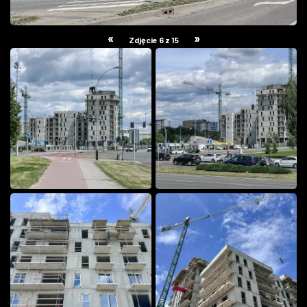
«
»
Zdjęcie 6 z 15