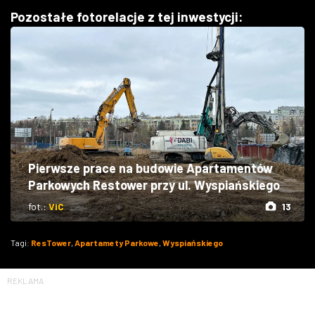
Pozostałe fotorelacje z tej inwestycji:
Pierwsze prace na budowie Apartamentów
Parkowych Restower przy ul. Wyspiańskiego
fot.:
ViC
13
Tagi:
ResTower
,
Apartamety Parkowe
,
Wyspiańskiego
REKLAMA