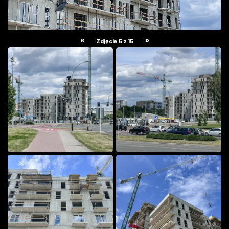
«
»
Zdjęcie 5 z 15