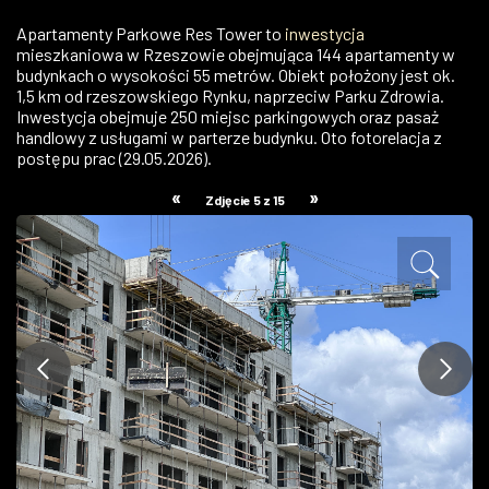
ZDJĘCIA
Apartamenty Parkowe Res Tower to
inwestycja
mieszkaniowa w Rzeszowie obejmująca 144 apartamenty w
budynkach o wysokości 55 metrów. Obiekt położony jest ok.
W RZESZOWIE
1,5 km od rzeszowskiego Rynku, naprzeciw Parku Zdrowia.
Inwestycja obejmuje 250 miejsc parkingowych oraz pasaż
handlowy z usługami w parterze budynku. Oto fotorelacja z
postępu prac (29.05.2026).
«
»
Zdjęcie 5 z 15