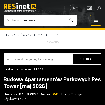
PL
STRONA GŁÓWNA
/
FOTO
/
FOTORELACJE
WIADOMOŚCI
REKLAMA
INWESTYCJE
IMPREZY
Liczba prac w bazie:
24589
ROZRYWKA
Budowa Apartamentów Parkowych Res
Tower [maj 2026]
W KINACH
Dodano: 03.06.2026 Autor:
ViC
Przejdź do galerii
użytkownika »
GASTRONOMIA