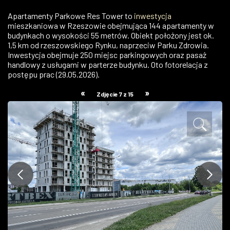
ZDJĘCIA
Apartamenty Parkowe Res Tower to
inwestycja
mieszkaniowa w Rzeszowie obejmująca 144 apartamenty w
budynkach o wysokości 55 metrów. Obiekt położony jest ok.
W RZESZOWIE
1,5 km od rzeszowskiego Rynku, naprzeciw Parku Zdrowia.
Inwestycja obejmuje 250 miejsc parkingowych oraz pasaż
handlowy z usługami w parterze budynku. Oto fotorelacja z
postępu prac (29.05.2026).
«
»
Zdjęcie 7 z 15