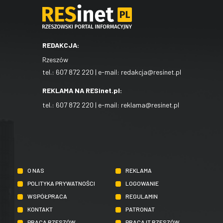
REDAKCJA:
Rzeszów
tel.:
607 872 220
| e-mail:
redakcja@resinet.pl
REKLAMA NA RESinet.pl:
tel.:
607 872 220
| e-mail:
reklama@resinet.pl
O NAS
REKLAMA
POLITYKA PRYWATNOŚCI
LOGOWANIE
WSPÓŁPRACA
REGULAMIN
KONTAKT
PATRONAT
PRACA RZESZÓW
PRACA IT RZESZÓW