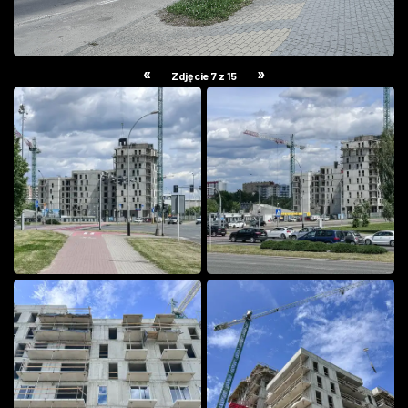
«
»
Zdjęcie 7 z 15