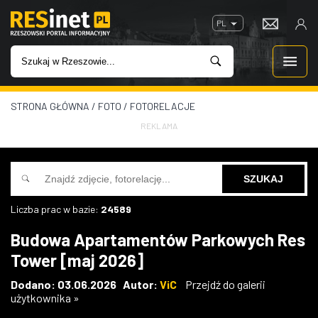
PL
STRONA GŁÓWNA
/
FOTO
/
FOTORELACJE
WIADOMOŚCI
REKLAMA
INWESTYCJE
IMPREZY
Liczba prac w bazie:
24589
ROZRYWKA
Budowa Apartamentów Parkowych Res
Tower [maj 2026]
W KINACH
Dodano: 03.06.2026 Autor:
ViC
Przejdź do galerii
użytkownika »
GASTRONOMIA