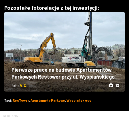
Pozostałe fotorelacje z tej inwestycji:
Pierwsze prace na budowie Apartamentów
Parkowych Restower przy ul. Wyspiańskiego
fot.:
ViC
13
Tagi:
ResTower
,
Apartamety Parkowe
,
Wyspiańskiego
REKLAMA