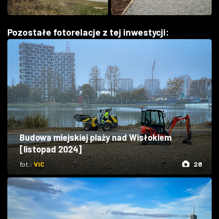
Pozostałe fotorelacje z tej inwestycji:
Budowa miejskiej plaży nad Wisłokiem
[listopad 2024]
fot.:
ViC
28