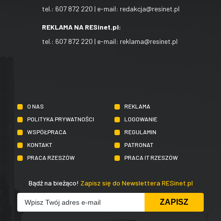
tel.:
607 872 220
| e-mail:
redakcja@resinet.pl
REKLAMA NA RESinet.pl:
tel.:
607 872 220
| e-mail:
reklama@resinet.pl
O NAS
REKLAMA
POLITYKA PRYWATNOŚCI
LOGOWANIE
WSPÓŁPRACA
REGULAMIN
KONTAKT
PATRONAT
PRACA RZESZÓW
PRACA IT RZESZÓW
Bądź na bieżąco!
Zapisz się do Newslettera RESinet.pl