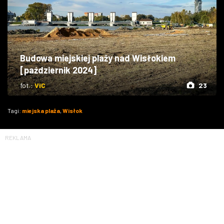
Budowa miejskiej plaży nad Wisłokiem
[październik 2024]
fot.:
ViC
23
Tagi:
miejska plaża
,
Wisłok
REKLAMA