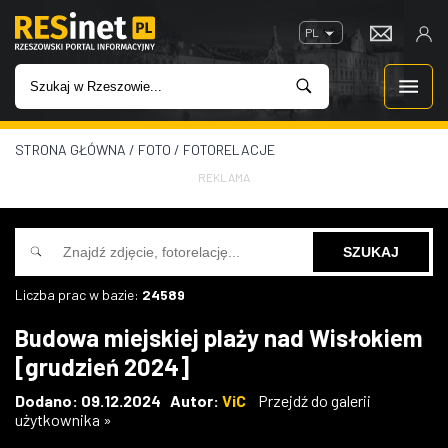
PL
STRONA GŁÓWNA
/
FOTO
/
FOTORELACJE
WIADOMOŚCI
REKLAMA
INWESTYCJE
IMPREZY
Liczba prac w bazie:
24589
ROZRYWKA
Budowa miejskiej plaży nad Wisłokiem
[grudzień 2024]
W KINACH
Dodano: 09.12.2024 Autor:
ViC
Przejdź do galerii
użytkownika »
GASTRONOMIA