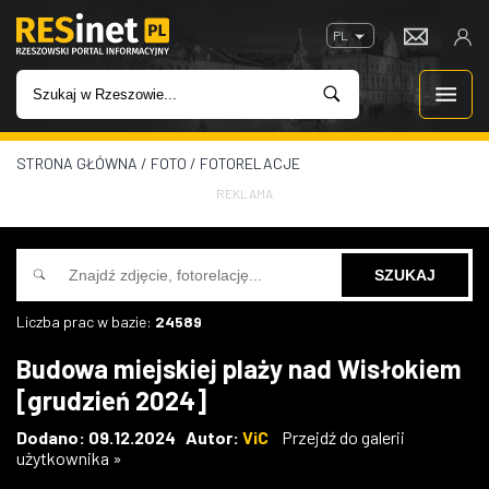
PL
STRONA GŁÓWNA
/
FOTO
/
FOTORELACJE
WIADOMOŚCI
REKLAMA
INWESTYCJE
IMPREZY
Liczba prac w bazie:
24589
ROZRYWKA
Budowa miejskiej plaży nad Wisłokiem
[grudzień 2024]
W KINACH
Dodano: 09.12.2024 Autor:
ViC
Przejdź do galerii
użytkownika »
GASTRONOMIA