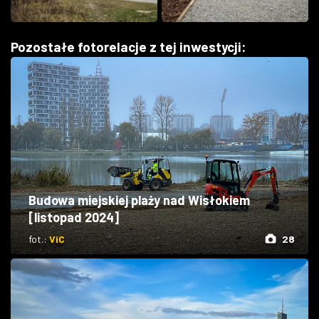
Pozostałe fotorelacje z tej inwestycji:
Budowa miejskiej plaży nad Wisłokiem
[listopad 2024]
fot.:
ViC
28