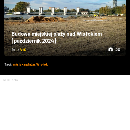
Budowa miejskiej plaży nad Wisłokiem
[październik 2024]
fot.:
ViC
23
Tagi:
miejska plaża
,
Wisłok
REKLAMA