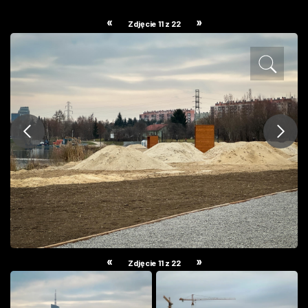
ZDJĘCIA
«
»
Zdjęcie 11 z 22
W RZESZOWIE
«
»
Zdjęcie 11 z 22