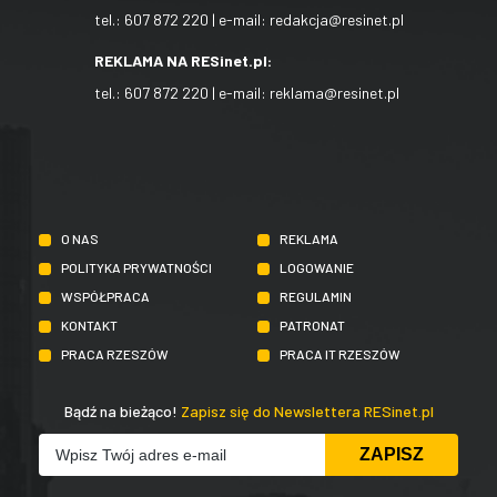
tel.:
607 872 220
| e-mail:
redakcja@resinet.pl
REKLAMA NA RESinet.pl:
tel.:
607 872 220
| e-mail:
reklama@resinet.pl
O NAS
REKLAMA
POLITYKA PRYWATNOŚCI
LOGOWANIE
WSPÓŁPRACA
REGULAMIN
KONTAKT
PATRONAT
PRACA RZESZÓW
PRACA IT RZESZÓW
Bądź na bieżąco!
Zapisz się do Newslettera RESinet.pl