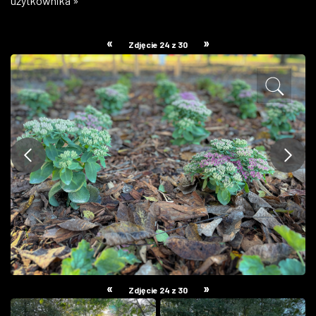
użytkownika »
ZDJĘCIA
«
»
Zdjęcie 24 z 30
W RZESZOWIE
«
»
Zdjęcie 24 z 30