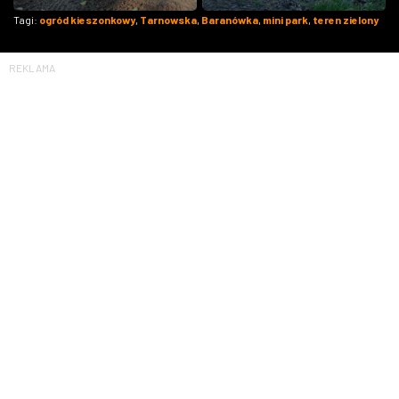
Tagi:
ogród kieszonkowy
,
Tarnowska
,
Baranówka
,
mini park
,
teren zielony
REKLAMA