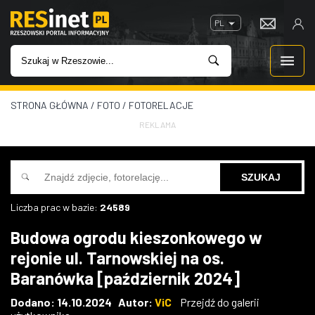
PL
STRONA GŁÓWNA
/
FOTO
/
FOTORELACJE
WIADOMOŚCI
REKLAMA
INWESTYCJE
IMPREZY
Liczba prac w bazie:
24589
ROZRYWKA
Budowa ogrodu kieszonkowego w
rejonie ul. Tarnowskiej na os.
W KINACH
Baranówka [październik 2024]
GASTRONOMIA
Dodano: 14.10.2024 Autor:
ViC
Przejdź do galerii