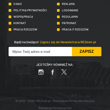
O NAS
REKLAMA
POLITYKA PRYWATNOŚCI
LOGOWANIE
WSPÓŁPRACA
REGULAMIN
KONTAKT
PATRONAT
PRACA RZESZÓW
PRACA IT RZESZÓW
Bądź na bieżąco!
Zapisz się do Newslettera RESinet.pl
JESTEŚMY RÓWNIEŻ NA:
© 2000 - 2026 / RESinet.pl - Rzeszowski Portal Informacyjny
Realizacja
TiO Interactive