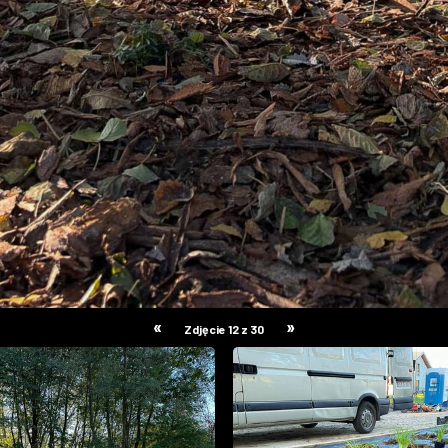
«
»
Zdjęcie 12 z 30