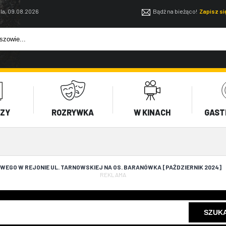
la, 09.08.2026
Bądź na bieżąco!
Zapisz s
EZY
ROZRYWKA
W KINACH
GAST
EGO W REJONIE UL. TARNOWSKIEJ NA OS. BARANÓWKA [PAŹDZIERNIK 2024]
REKLAMA