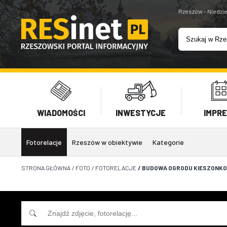
Rzeszów - Niedzie
WIADOMOŚCI
INWESTYCJE
IMPR
Fotorelacje
Rzeszów w obiektywie
Kategorie
STRONA GŁÓWNA
/
FOTO
/
FOTORELACJE
/
BUDOWA OGRODU KIESZONKOW