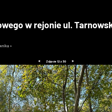
ego w rejonie ul. Tarnowsk
ownika »
«
»
Zdjęcie 12 z 30