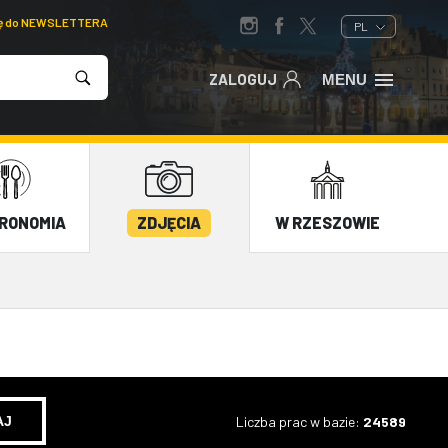
ię do NEWSLETTERA
PL
ZALOGUJ
MENU
RONOMIA
ZDJĘCIA
W RZESZOWIE
Liczba prac w bazie:
24589