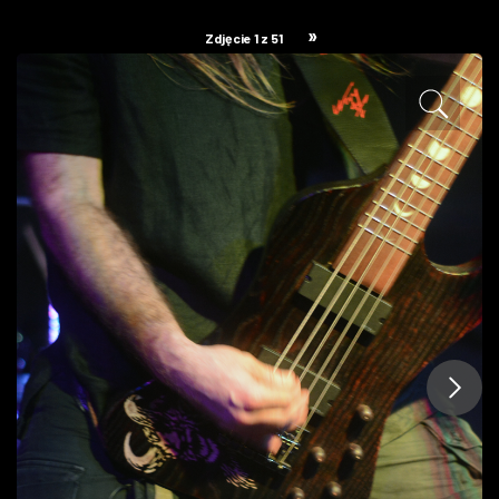
ZDJĘCIA
»
Zdjęcie 1 z 51
W RZESZOWIE