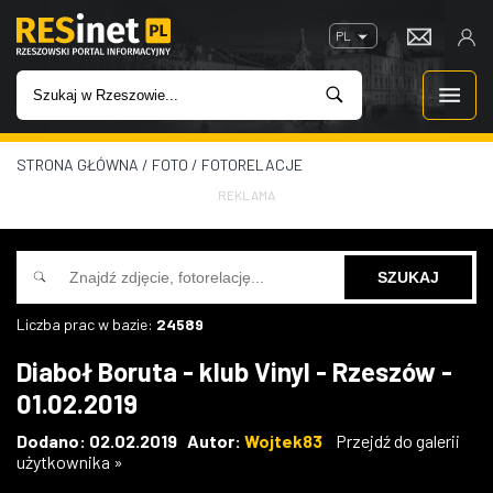
PL
STRONA GŁÓWNA
/
FOTO
/
FOTORELACJE
WIADOMOŚCI
REKLAMA
INWESTYCJE
IMPREZY
Liczba prac w bazie:
24589
ROZRYWKA
Diaboł Boruta - klub Vinyl - Rzeszów -
01.02.2019
W KINACH
Dodano: 02.02.2019 Autor:
Wojtek83
Przejdź do galerii
użytkownika »
GASTRONOMIA