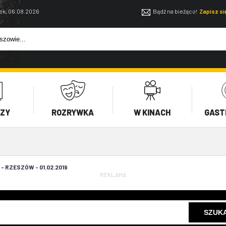
ek, 06.08.2026
Bądź na bieżąco!
Zapisz s
EZY
ROZRYWKA
W KINACH
GAST
- RZESZÓW - 01.02.2019
REKLAMA