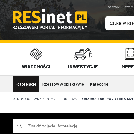
Rzeszów - Czwart
WIADOMOŚCI
INWESTYCJE
IMPR
Fotorelacje
Rzeszów w obiektywie
Kategorie
STRONA GŁÓWNA
/
FOTO
/
FOTORELACJE
/
DIABOŁ BORUTA - KLUB VINYL 