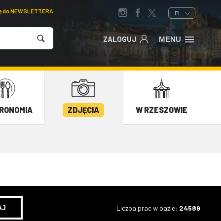
ię do NEWSLETTERA
PL
ZALOGUJ
MENU
RONOMIA
ZDJĘCIA
W RZESZOWIE
Liczba prac w bazie:
24589