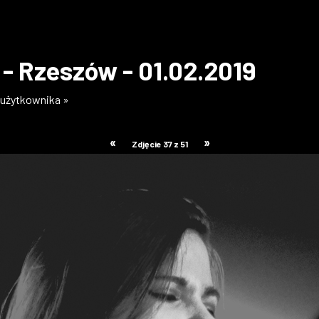
l - Rzeszów - 01.02.2019
i użytkownika »
«
»
Zdjęcie 37 z 51