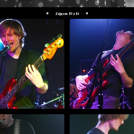
«
»
Zdjęcie 37 z 51