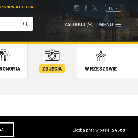
ię do NEWSLETTERA
PL
ZALOGUJ
MENU
RONOMIA
ZDJĘCIA
W RZESZOWIE
Liczba prac w bazie:
24589