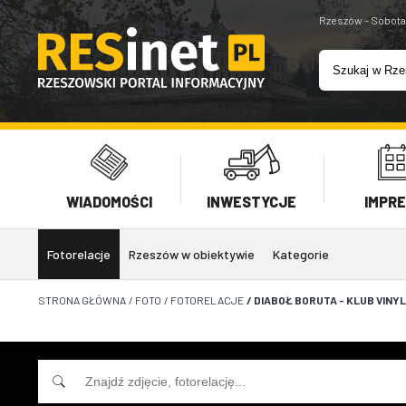
Rzeszów - Sobota
WIADOMOŚCI
INWESTYCJE
IMPR
Fotorelacje
Rzeszów w obiektywie
Kategorie
STRONA GŁÓWNA
/
FOTO
/
FOTORELACJE
/
DIABOŁ BORUTA - KLUB VINYL 