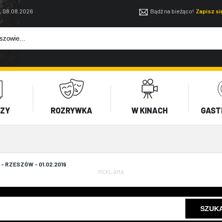
, 08.08.2026
Bądź na bieżąco!
Zapisz s
EZY
ROZRYWKA
W KINACH
GAST
- RZESZÓW - 01.02.2019
REKLAMA