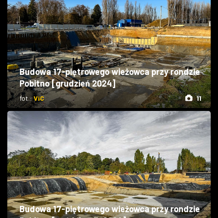
Budowa 17-piętrowego wieżowca przy rondzie
Pobitno [grudzień 2024]
fot.:
ViC
11
Budowa 17-piętrowego wieżowca przy rondzie