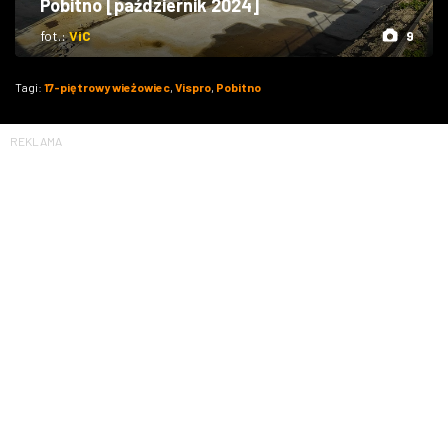
Pobitno [październik 2024]
fot.:
ViC
9
Tagi:
17-piętrowy wieżowiec
,
Vispro
,
Pobitno
REKLAMA