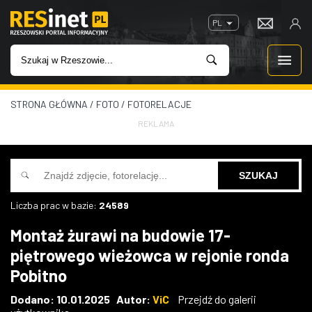
PL
STRONA GŁÓWNA
/
FOTO
/
FOTORELACJE
WIADOMOŚCI
REKLAMA
INWESTYCJE
IMPREZY
Liczba prac w bazie:
24589
ROZRYWKA
Montaż żurawi na budowie 17-
piętrowego wieżowca w rejonie ronda
W KINACH
Pobitno
GASTRONOMIA
Dodano: 10.01.2025 Autor:
ViC
Przejdź do galerii