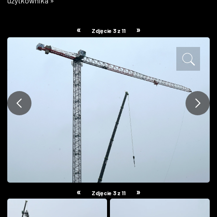
użytkownika »
ZDJĘCIA
«
»
Zdjęcie 3 z 11
W RZESZOWIE
«
»
Zdjęcie 3 z 11