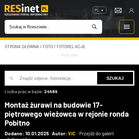
PL
STRONA GŁÓWNA
/
FOTO
/
FOTORELACJE
WIADOMOŚCI
REKLAMA
INWESTYCJE
IMPREZY
Liczba prac w bazie:
24589
ROZRYWKA
Montaż żurawi na budowie 17-
piętrowego wieżowca w rejonie ronda
W KINACH
Pobitno
GASTRONOMIA
Dodano: 10.01.2025 Autor:
ViC
Przejdź do galerii