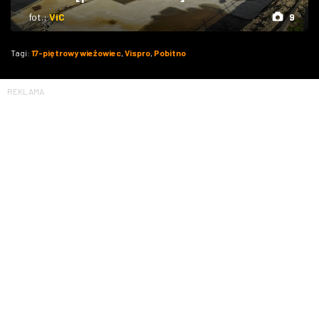
fot.:
ViC
9
Tagi:
17-piętrowy wieżowiec
,
Vispro
,
Pobitno
REKLAMA