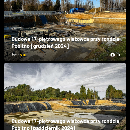
Budowa 17-piętrowego wieżowca przy rondzie
Pobitno [grudzień 2024]
fot.:
ViC
11
Budowa 17-piętrowego wieżowca przy rondzie
Pobitno [październik 2024]