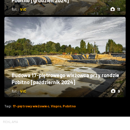
Pobitno [grudzień 2024]
fot.:
ViC
11
Budowa 17-piętrowego wieżowca przy rondzie
Pobitno [październik 2024]
fot.:
ViC
9
Tagi:
17-piętrowy wieżowiec
,
Vispro
,
Pobitno
REKLAMA