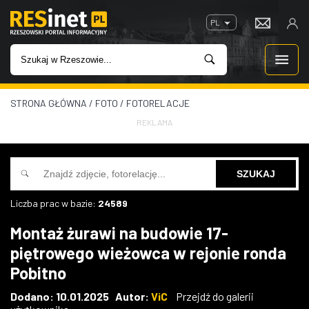
PL
STRONA GŁÓWNA
/
FOTO
/
FOTORELACJE
WIADOMOŚCI
REKLAMA
INWESTYCJE
IMPREZY
Liczba prac w bazie:
24589
ROZRYWKA
Montaż żurawi na budowie 17-
piętrowego wieżowca w rejonie ronda
W KINACH
Pobitno
GASTRONOMIA
Dodano: 10.01.2025 Autor:
ViC
Przejdź do galerii