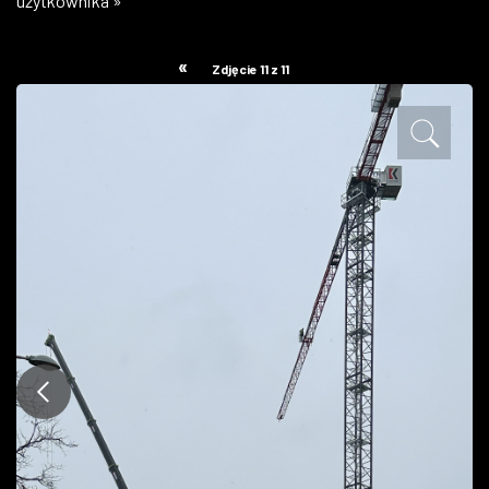
użytkownika »
ZDJĘCIA
«
Zdjęcie 11 z 11
W RZESZOWIE