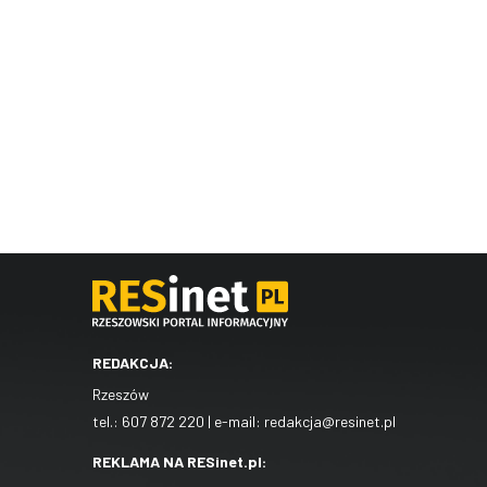
REDAKCJA:
Rzeszów
tel.:
607 872 220
| e-mail:
redakcja@resinet.pl
REKLAMA NA RESinet.pl: