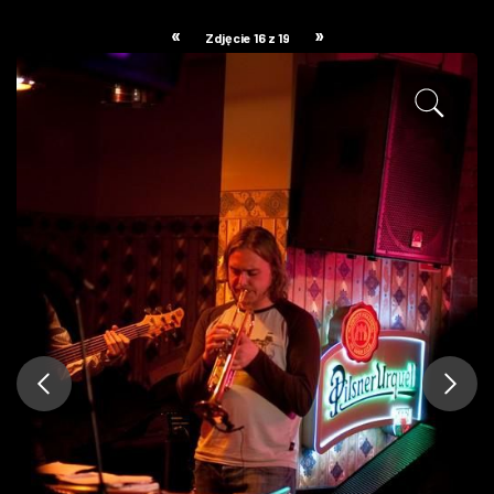
ZDJĘCIA
«
»
Zdjęcie 16 z 19
W RZESZOWIE