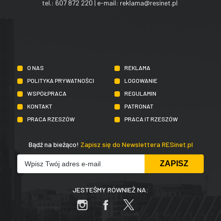
tel.:
607 872 220
| e-mail:
reklama@resinet.pl
O NAS
REKLAMA
POLITYKA PRYWATNOŚCI
LOGOWANIE
WSPÓŁPRACA
REGULAMIN
KONTAKT
PATRONAT
PRACA RZESZÓW
PRACA IT RZESZÓW
Bądź na bieżąco!
Zapisz się do Newslettera RESinet.pl
JESTEŚMY RÓWNIEŻ NA: