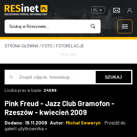
PL
STRONA GŁÓWNA
/
FOTO
/
FOTORELACJE
WIADOMOŚCI
REKLAMA
INWESTYCJE
IMPREZY
Liczba prac w bazie:
24589
ROZRYWKA
Pink Freud - Jazz Club Gramofon -
Rzeszów - kwiecień 2009
W KINACH
Dodano: 19.11.2009 Autor:
Michal Seweryn
Przejdź do
galerii użytkownika »
GASTRONOMIA