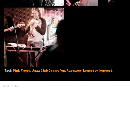
Tagi:
Pink Freud
,
Jazz Club Gramofon
,
Rzeszów
,
koncerty
,
koncert
,
REKLAMA