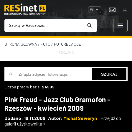
PL
STRONA GŁÓWNA
/
FOTO
/
FOTORELACJE
WIADOMOŚCI
REKLAMA
INWESTYCJE
IMPREZY
Liczba prac w bazie:
24589
ROZRYWKA
Pink Freud - Jazz Club Gramofon -
Rzeszów - kwiecień 2009
W KINACH
Dodano: 19.11.2009 Autor:
Michal Seweryn
Przejdź do
galerii użytkownika »
GASTRONOMIA