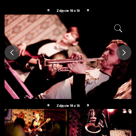
ZDJĘCIA
«
»
Zdjęcie 18 z 19
W RZESZOWIE
«
»
Zdjęcie 18 z 19