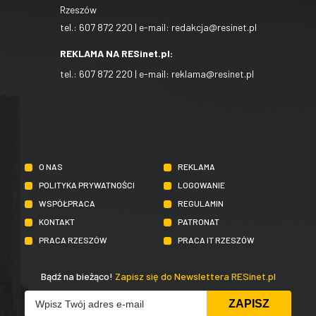
Rzeszów
tel.:
607 872 220
| e-mail:
redakcja@resinet.pl
REKLAMA NA RESinet.pl:
tel.:
607 872 220
| e-mail:
reklama@resinet.pl
O NAS
REKLAMA
POLITYKA PRYWATNOŚCI
LOGOWANIE
WSPÓŁPRACA
REGULAMIN
KONTAKT
PATRONAT
PRACA RZESZÓW
PRACA IT RZESZÓW
Bądź na bieżąco!
Zapisz się do Newslettera RESinet.pl