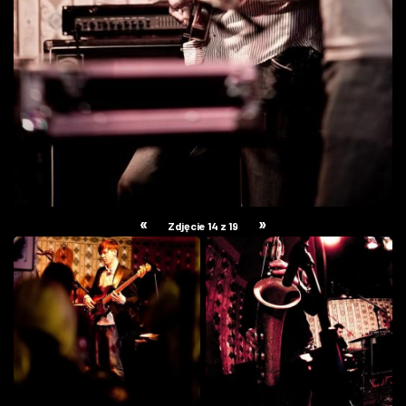
«
»
Zdjęcie 14 z 19