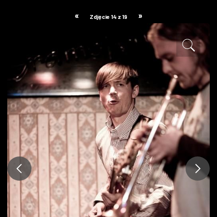
ZDJĘCIA
«
»
Zdjęcie 14 z 19
W RZESZOWIE