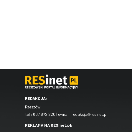
REDAKCJA:
Rzeszów
tel.:
607 872 220
| e-mail:
redakcja@resinet.pl
REKLAMA NA RESinet.pl: