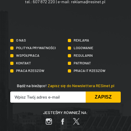
tel.:
607 872 220
| e-mail:
reklama@resinet.pl
O NAS
REKLAMA
POLITYKA PRYWATNOŚCI
LOGOWANIE
WSPÓŁPRACA
REGULAMIN
KONTAKT
PATRONAT
PRACA RZESZÓW
PRACA IT RZESZÓW
Bądź na bieżąco!
Zapisz się do Newslettera RESinet.pl
JESTEŚMY RÓWNIEŻ NA: