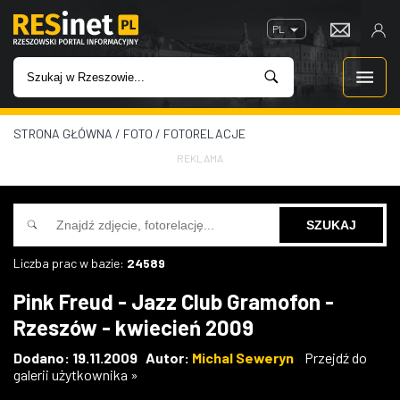
PL
STRONA GŁÓWNA
/
FOTO
/
FOTORELACJE
WIADOMOŚCI
REKLAMA
INWESTYCJE
IMPREZY
Liczba prac w bazie:
24589
ROZRYWKA
Pink Freud - Jazz Club Gramofon -
Rzeszów - kwiecień 2009
W KINACH
Dodano: 19.11.2009 Autor:
Michal Seweryn
Przejdź do
galerii użytkownika »
GASTRONOMIA