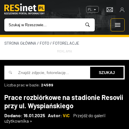
PL
STRONA GŁÓWNA
/
FOTO
/
FOTORELACJE
WIADOMOŚCI
REKLAMA
INWESTYCJE
IMPREZY
Liczba prac w bazie:
24589
ROZRYWKA
Prace rozbiórkowe na stadionie Resovii
przy ul. Wyspiańskiego
W KINACH
Dodano: 16.01.2025 Autor:
ViC
Przejdź do galerii
użytkownika »
GASTRONOMIA