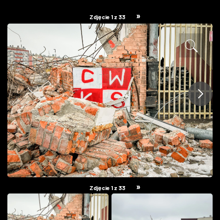
ZDJĘCIA
»
Zdjęcie 1 z 33
W RZESZOWIE
»
Zdjęcie 1 z 33