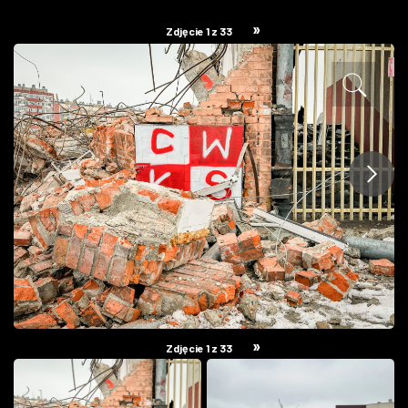
ZDJĘCIA
»
Zdjęcie 1 z 33
W RZESZOWIE
»
Zdjęcie 1 z 33