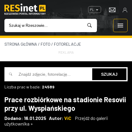
PL
STRONA GŁÓWNA
/
FOTO
/
FOTORELACJE
WIADOMOŚCI
REKLAMA
INWESTYCJE
IMPREZY
Liczba prac w bazie:
24589
ROZRYWKA
Prace rozbiórkowe na stadionie Resovii
przy ul. Wyspiańskiego
W KINACH
Dodano: 16.01.2025 Autor:
ViC
Przejdź do galerii
użytkownika »
GASTRONOMIA