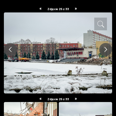
ZDJĘCIA
«
»
Zdjęcie 25 z 33
W RZESZOWIE
«
»
Zdjęcie 25 z 33