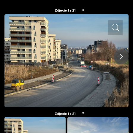
ZDJĘCIA
»
Zdjęcie 1 z 21
W RZESZOWIE
»
Zdjęcie 1 z 21