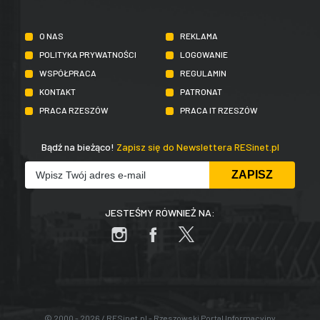
O NAS
REKLAMA
POLITYKA PRYWATNOŚCI
LOGOWANIE
WSPÓŁPRACA
REGULAMIN
KONTAKT
PATRONAT
PRACA RZESZÓW
PRACA IT RZESZÓW
Bądź na bieżąco!
Zapisz się do Newslettera RESinet.pl
JESTEŚMY RÓWNIEŻ NA:
© 2000 - 2026 / RESinet.pl - Rzeszowski Portal Informacyjny