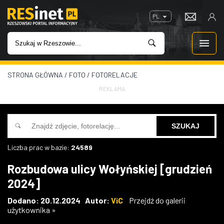
PL
STRONA GŁÓWNA
/
FOTO
/
FOTORELACJE
WIADOMOŚCI
REKLAMA
INWESTYCJE
IMPREZY
Liczba prac w bazie:
24589
ROZRYWKA
Rozbudowa ulicy Wołyńskiej [grudzień
2024]
W KINACH
Dodano: 20.12.2024 Autor:
ViC
Przejdź do galerii
użytkownika »
GASTRONOMIA