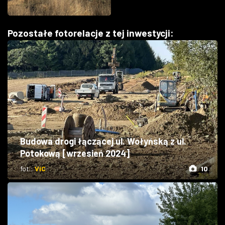
Pozostałe fotorelacje z tej inwestycji:
Budowa drogi łączącej ul. Wołyńską z ul.
Potokową [wrzesień 2024]
fot.:
ViC
10