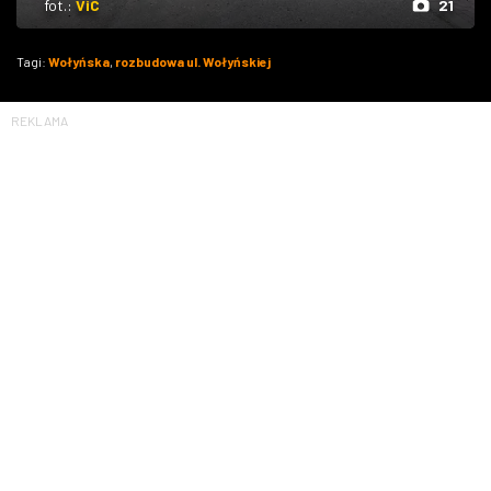
fot.:
ViC
21
Tagi:
Wołyńska
,
rozbudowa ul. Wołyńskiej
REKLAMA