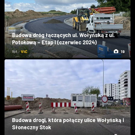
Budowa dróg łączących ul. Wołyńską z ul.
Potokową – Etap I (czerwiec 2024)
fot.:
ViC
19
Budowa drogi, która połączy ulice Wołyńską i
Słoneczny Stok