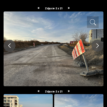
ZDJĘCIA
«
»
Zdjęcie 2 z 21
W RZESZOWIE
«
»
Zdjęcie 2 z 21