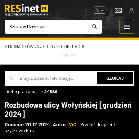
PL
STRONA GŁÓWNA
/
FOTO
/
FOTORELACJE
WIADOMOŚCI
REKLAMA
INWESTYCJE
IMPREZY
Liczba prac w bazie:
24589
ROZRYWKA
Rozbudowa ulicy Wołyńskiej [grudzień
2024]
W KINACH
Dodano: 20.12.2024 Autor:
ViC
Przejdź do galerii
użytkownika »
GASTRONOMIA