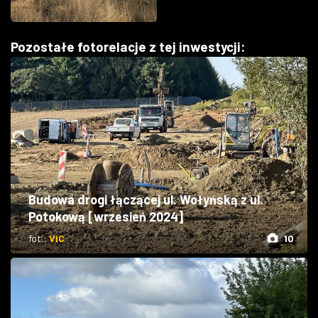
Pozostałe fotorelacje z tej inwestycji:
Budowa drogi łączącej ul. Wołyńską z ul.
Potokową [wrzesień 2024]
fot.:
ViC
10