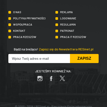
O NAS
REKLAMA
POLITYKA PRYWATNOŚCI
LOGOWANIE
WSPÓŁPRACA
REGULAMIN
KONTAKT
PATRONAT
PRACA RZESZÓW
PRACA IT RZESZÓW
Bądź na bieżąco!
Zapisz się do Newslettera RESinet.pl
JESTEŚMY RÓWNIEŻ NA:
© 2000 - 2026 / RESinet.pl - Rzeszowski Portal Informacyjny