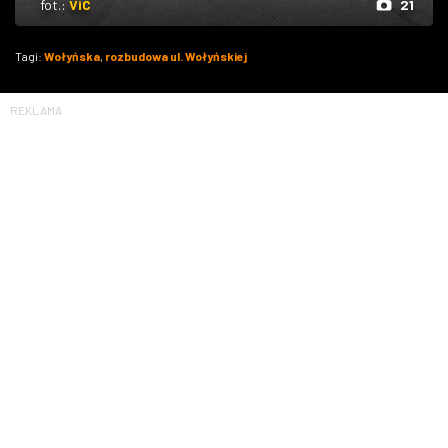
fot.:
ViC
21
Tagi:
Wołyńska
,
rozbudowa ul. Wołyńskiej
REKLAMA