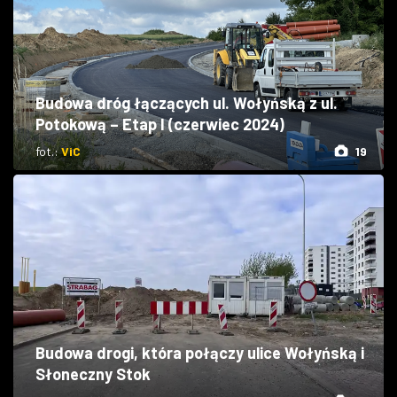
Budowa dróg łączących ul. Wołyńską z ul.
Potokową – Etap I (czerwiec 2024)
fot.:
ViC
19
Budowa drogi, która połączy ulice Wołyńską i
Słoneczny Stok