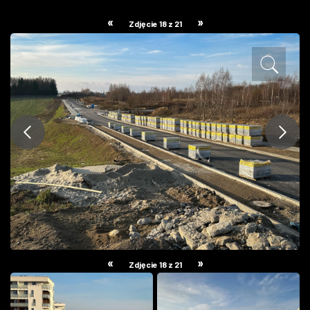
ZDJĘCIA
«
»
Zdjęcie 18 z 21
W RZESZOWIE
«
»
Zdjęcie 18 z 21