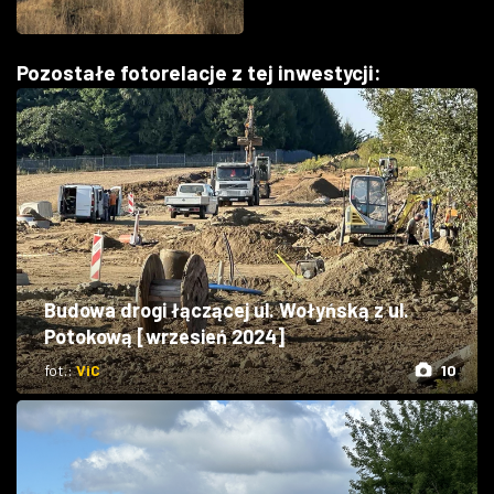
Pozostałe fotorelacje z tej inwestycji:
Budowa drogi łączącej ul. Wołyńską z ul.
Potokową [wrzesień 2024]
fot.:
ViC
10