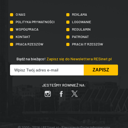
O NAS
REKLAMA
POLITYKA PRYWATNOŚCI
LOGOWANIE
WSPÓŁPRACA
REGULAMIN
KONTAKT
PATRONAT
PRACA RZESZÓW
PRACA IT RZESZÓW
Bądź na bieżąco!
Zapisz się do Newslettera RESinet.pl
JESTEŚMY RÓWNIEŻ NA:
© 2000 - 2026 / RESinet.pl - Rzeszowski Portal Informacyjny