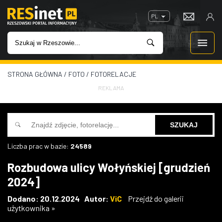
PL
STRONA GŁÓWNA
/
FOTO
/
FOTORELACJE
WIADOMOŚCI
REKLAMA
INWESTYCJE
IMPREZY
Liczba prac w bazie:
24589
ROZRYWKA
Rozbudowa ulicy Wołyńskiej [grudzień
2024]
W KINACH
Dodano: 20.12.2024 Autor:
ViC
Przejdź do galerii
użytkownika »
GASTRONOMIA