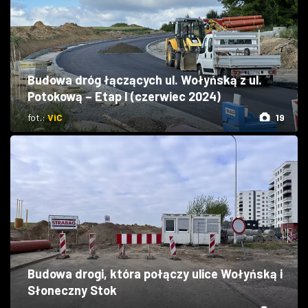
Budowa dróg łączących ul. Wołyńską z ul.
Potokową – Etap I (czerwiec 2024)
fot.:
ViC
19
Budowa drogi, która połączy ulice Wołyńską i
Słoneczny Stok