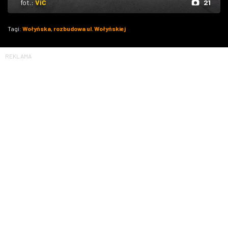
fot.:
ViC
21
Tagi:
Wołyńska
,
rozbudowa ul. Wołyńskiej
REKLAMA