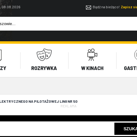
, 08.08.2026
Bądź na bieżąco!
Zapisz s
EZY
ROZRYWKA
W KINACH
GAST
EKTRYCZNEGO NA PILOTAŻOWEJ LINII NR 50
REKLAMA