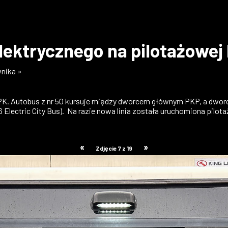
ktrycznego na pilotażowej li
wnika »
a MPK. Autobus z nr 50 kursuje między dworcem głównym PKP, a dw
Electric City Bus). Na razie nowa linia została uruchomiona pilota
«
»
Zdjęcie 7 z 19