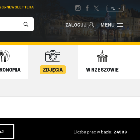
ię do NEWSLETTERA
PL
ZALOGUJ
MENU
RONOMIA
ZDJĘCIA
W RZESZOWIE
Liczba prac w bazie:
24589