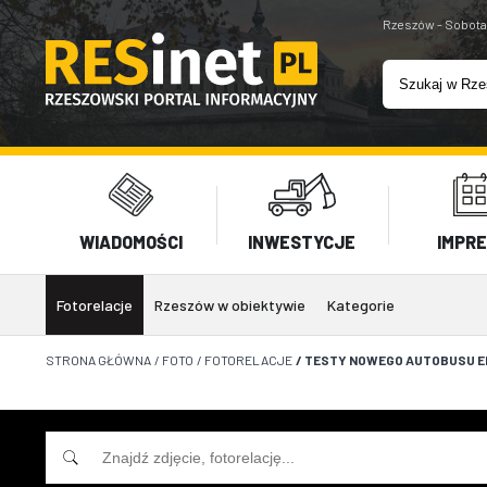
Rzeszów - Sobota
WIADOMOŚCI
INWESTYCJE
IMPR
Fotorelacje
Rzeszów w obiektywie
Kategorie
STRONA GŁÓWNA
/
FOTO
/
FOTORELACJE
/
TESTY NOWEGO AUTOBUSU EL