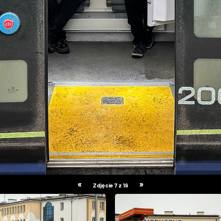
«
»
Zdjęcie 7 z 19