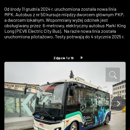
ZDJĘCIA
Od środy 11 grudnia 2024 r. uruchomiona została nowa linia
MPK. Autobus z nr 50 kursuje między dworcem głównym PKP,
a dworcem lokalnym. Wspomniany wyżej odcinek jest
W RZESZOWIE
obsługiwany przez 6-metrowy, elektryczny autobus Marki King
Long (PEV6 Electric City Bus). Na razie nowa linia została
uruchomiona pilotażowo. Testy potrwają do 4 stycznia 2025 r.
»
Zdjęcie 1 z 19