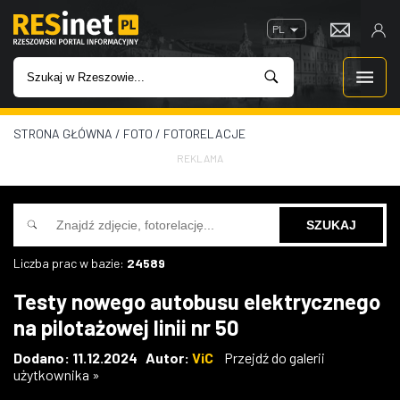
PL
STRONA GŁÓWNA
/
FOTO
/
FOTORELACJE
WIADOMOŚCI
REKLAMA
INWESTYCJE
IMPREZY
Liczba prac w bazie:
24589
ROZRYWKA
Testy nowego autobusu elektrycznego
na pilotażowej linii nr 50
W KINACH
Dodano: 11.12.2024 Autor:
ViC
Przejdź do galerii
użytkownika »
GASTRONOMIA