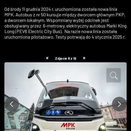
ZDJĘCIA
Od środy 11 grudnia 2024 r. uruchomiona została nowa linia
MPK. Autobus z nr 50 kursuje między dworcem głównym PKP,
a dworcem lokalnym. Wspomniany wyżej odcinek jest
W RZESZOWIE
obsługiwany przez 6-metrowy, elektryczny autobus Marki King
Long (PEV6 Electric City Bus). Na razie nowa linia została
uruchomiona pilotażowo. Testy potrwają do 4 stycznia 2025 r.
«
»
Zdjęcie 8 z 19