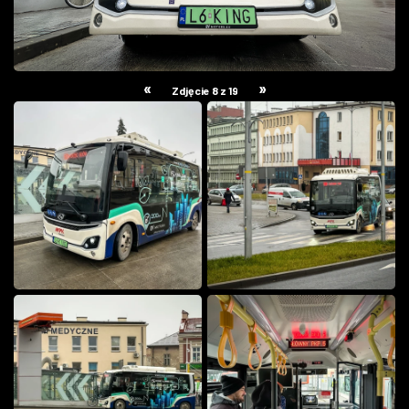
«
»
Zdjęcie 8 z 19