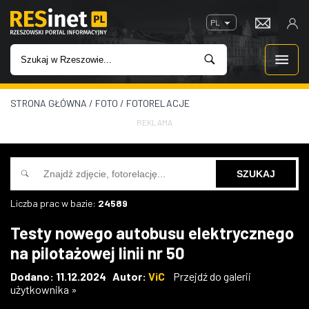
PL
STRONA GŁÓWNA
/
FOTO
/
FOTORELACJE
WIADOMOŚCI
REKLAMA
INWESTYCJE
IMPREZY
Liczba prac w bazie:
24589
ROZRYWKA
Testy nowego autobusu elektrycznego
na pilotażowej linii nr 50
W KINACH
Dodano: 11.12.2024 Autor:
ViC
Przejdź do galerii
użytkownika »
GASTRONOMIA