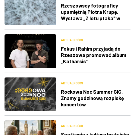
Rzeszowscy fotograficy
upamiętnią Piotra Krupę.
Wystawa „Z lotu ptaka" w
RDK
AKTUALNOŚCI
Fokus i Rahim przyjadą do
Rzeszowa promować album
„Katharsis”
AKTUALNOŚCI
Rockowa Noc Summer GIG.
Znamy godzinową rozpiskę
koncertów
AKTUALNOŚCI
Spotkania z kultura brytyjską