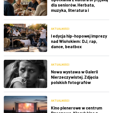
dla seniorów. Herbata,
muzyka, literatura i
ciekawostki
AKTUALNOŚCI
I edycja hip-hopowej imprezy
nad Wisłokiem: DJ, rap,
dance, beatbox
AKTUALNOŚCI
Nowa wystawa w Galerii
Nierzeczywistej. Zdjęcia
polskich fotografów
docenione na świecie
AKTUALNOŚCI
Kino plenerowe w centrum