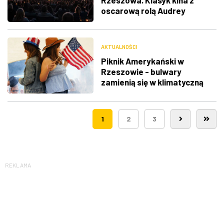
Rzeszowa. Klasyk kina z
oscarową rolą Audrey
Hepburn
AKTUALNOŚCI
Piknik Amerykański w
Rzeszowie - bulwary
zamienią się w klimatyczną
Route 66
1
2
3
REKLAMA