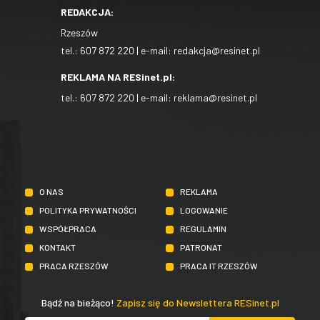
REDAKCJA:
Rzeszów
tel.:
607 872 220
| e-mail:
redakcja@resinet.pl
REKLAMA NA RESinet.pl:
tel.:
607 872 220
| e-mail:
reklama@resinet.pl
O NAS
REKLAMA
POLITYKA PRYWATNOŚCI
LOGOWANIE
WSPÓŁPRACA
REGULAMIN
KONTAKT
PATRONAT
PRACA RZESZÓW
PRACA IT RZESZÓW
Bądź na bieżąco!
Zapisz się do Newslettera RESinet.pl