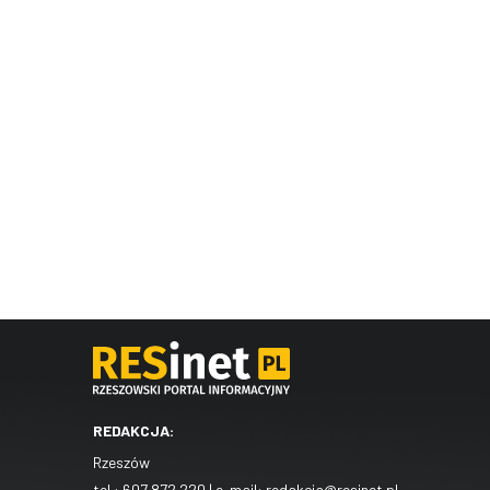
REDAKCJA:
Rzeszów
tel.:
607 872 220
| e-mail:
redakcja@resinet.pl