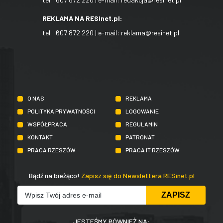
REKLAMA NA RESinet.pl:
tel.:
607 872 220
| e-mail:
reklama@resinet.pl
O NAS
REKLAMA
POLITYKA PRYWATNOŚCI
LOGOWANIE
WSPÓŁPRACA
REGULAMIN
KONTAKT
PATRONAT
PRACA RZESZÓW
PRACA IT RZESZÓW
Bądź na bieżąco!
Zapisz się do Newslettera RESinet.pl
JESTEŚMY RÓWNIEŻ NA: