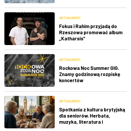
RDK
AKTUALNOŚCI
Fokus i Rahim przyjadą do
Rzeszowa promować album
„Katharsis”
AKTUALNOŚCI
Rockowa Noc Summer GIG.
Znamy godzinową rozpiskę
koncertów
AKTUALNOŚCI
Spotkania z kultura brytyjską
dla seniorów. Herbata,
muzyka, literatura i
ciekawostki