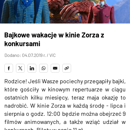
ZDJĘCIA
W RZESZOWIE
Bajkowe wakacje w kinie Zorza z
konkursami
Dodano: 04.07.2019 r. /
ViC
Rodzice! Jeśli Wasze pociechy przegapiły bajki,
które gościły w kinowym repertuarze w ciągu
ostatnich kilku miesięcy, teraz maja okazję to
nadrobić. W kinie Zorza w każdą środę - lipca i
sierpnia o godz. 12:00 będzie można obejrzeć 9
filmów animowanych, a także wziąć udział w
konkursach. Bilety w cenie 11 zł