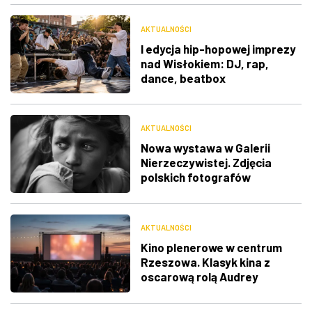
AKTUALNOŚCI
I edycja hip-hopowej imprezy
nad Wisłokiem: DJ, rap,
dance, beatbox
AKTUALNOŚCI
Nowa wystawa w Galerii
Nierzeczywistej. Zdjęcia
polskich fotografów
docenione na świecie
AKTUALNOŚCI
Kino plenerowe w centrum
Rzeszowa. Klasyk kina z
oscarową rolą Audrey
Hepburn