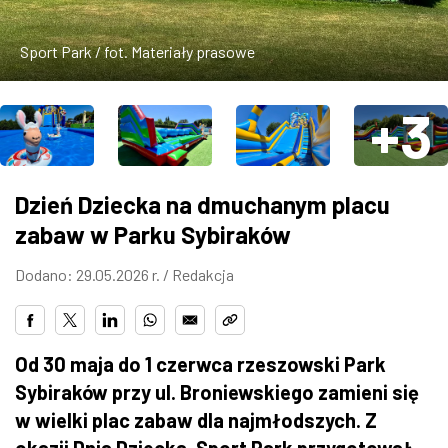
ZDJĘCIA
Sport Park / fot. Materiały prasowe
W RZESZOWIE
+3
Dzień Dziecka na dmuchanym placu
zabaw w Parku Sybiraków
Dodano: 29.05.2026 r. /
Redakcja
Od 30 maja do 1 czerwca rzeszowski Park
Sybiraków przy ul. Broniewskiego zamieni się
w wielki plac zabaw dla najmłodszych. Z
okazji Dnia Dziecka, Sport Park przygotował