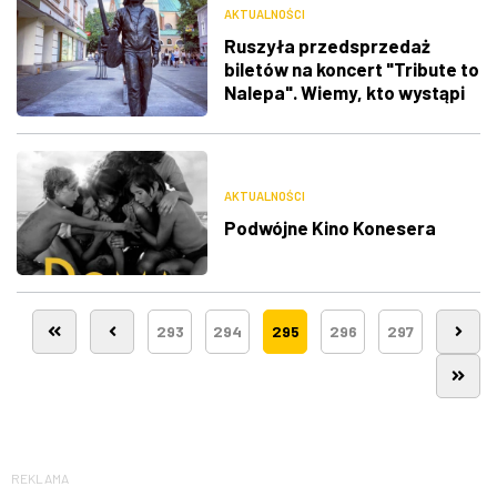
AKTUALNOŚCI
Ruszyła przedsprzedaż
biletów na koncert "Tribute to
Nalepa". Wiemy, kto wystąpi
AKTUALNOŚCI
Podwójne Kino Konesera
293
294
295
296
297
REKLAMA