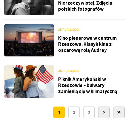
Nierzeczywistej. Zdjęcia
polskich fotografów
docenione na świecie
AKTUALNOŚCI
Kino plenerowe w centrum
Rzeszowa. Klasyk kina z
oscarową rolą Audrey
Hepburn
AKTUALNOŚCI
Piknik Amerykański w
Rzeszowie - bulwary
zamienią się w klimatyczną
Route 66
1
2
3