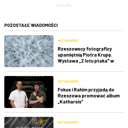
REKLAMA
POZOSTAŁE WIADOMOŚCI
AKTUALNOŚCI
Rzeszowscy fotograficy
upamiętnią Piotra Krupę.
Wystawa „Z lotu ptaka" w
RDK
AKTUALNOŚCI
Fokus i Rahim przyjadą do
Rzeszowa promować album
„Katharsis”
AKTUALNOŚCI