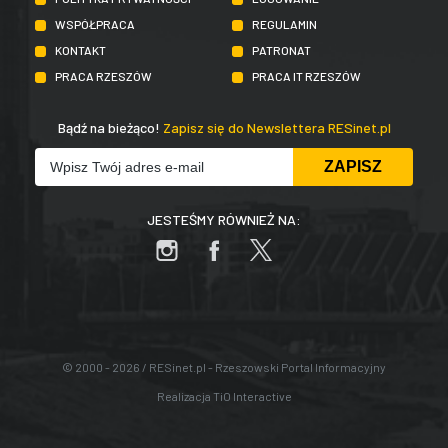
WSPÓŁPRACA
REGULAMIN
KONTAKT
PATRONAT
PRACA RZESZÓW
PRACA IT RZESZÓW
Bądź na bieżąco!
Zapisz się do Newslettera RESinet.pl
JESTEŚMY RÓWNIEŻ NA:
© 2000 - 2026 / RESinet.pl - Rzeszowski Portal Informacyjny
Realizacja
TiO Interactive