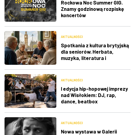
Rockowa Noc Summer GIG.
Znamy godzinową rozpiskę
koncertów
AKTUALNOŚCI
Spotkania z kultura brytyjską
dla seniorów. Herbata,
muzyka, literatura i
ciekawostki
AKTUALNOŚCI
I edycja hip-hopowej imprezy
nad Wisłokiem: DJ, rap,
dance, beatbox
AKTUALNOŚCI
Nowa wystawa w Galerii