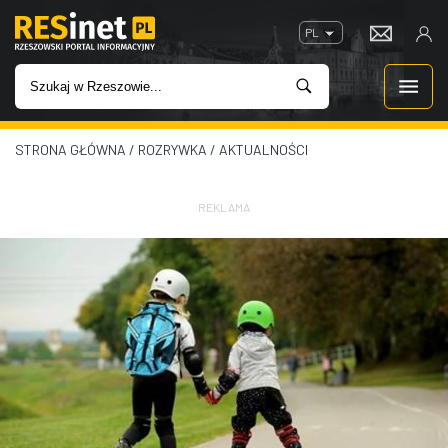
PL
STRONA GŁÓWNA
/
ROZRYWKA
/
AKTUALNOŚCI
WIADOMOŚCI
INWESTYCJE
REKLAMA
IMPREZY
ROZRYWKA
W KINACH
GASTRONOMIA