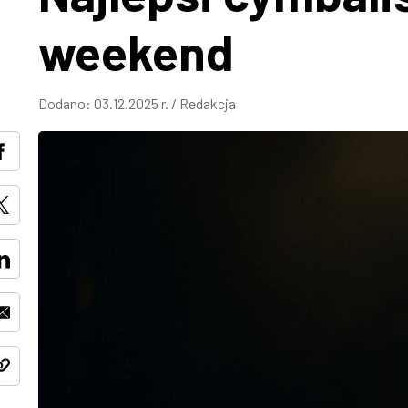
weekend
Dodano:
03.12.2025 r.
/
Redakcja