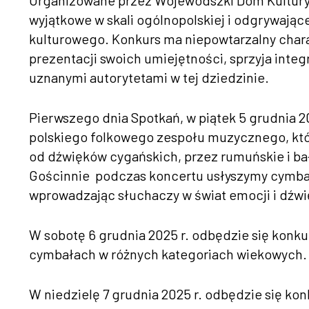
Organizowane przez Wojewódszki Dom Kultury
wyjątkowe w skali ogólnopolskiej i odgrywają
kulturowego. Konkurs ma niepowtarzalny char
prezentacji swoich umiejętności, sprzyja inte
uznanymi autorytetami w tej dziedzinie.
Pierwszego dnia Spotkań, w piątek 5 grudnia 2
polskiego folkowego zespołu muzycznego, który
od dźwięków cygańskich, przez rumuńskie i ba
Gościnnie podczas koncertu usłyszymy cymbał
wprowadzając słuchaczy w świat emocji i dźw
W sobotę 6 grudnia 2025 r. odbędzie się konkur
cymbałach w różnych kategoriach wiekowych.
W niedzielę 7 grudnia 2025 r. odbędzie się ko