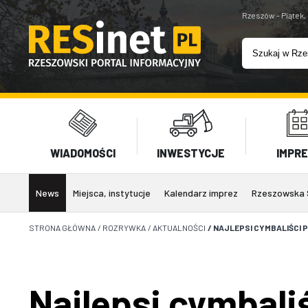
Rzeszów - Piątek,
WIADOMOŚCI
INWESTYCJE
IMPR
News
Miejsca, instytucje
Kalendarz imprez
Rzeszowska 
STRONA GŁÓWNA
/
ROZRYWKA
/
AKTUALNOŚCI
/
NAJLEPSI CYMBALIŚCI 
Najlepsi cymbali