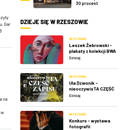
30 procent
zyły
DZIEJE SIĘ W RZESZOWIE
. Gar
8
WYSTAWA
Leszek Żebrowski -
plakaty z kolekcji BWA
w Rzeszowie
Dzisiaj
WYSTAWA
Ula Dzwonik -
nieoczywisTA CZĘŚĆ
ZAPISU
Dzisiaj
a na
0 w
WYSTAWA
Konkurs - wystawa
fotografii