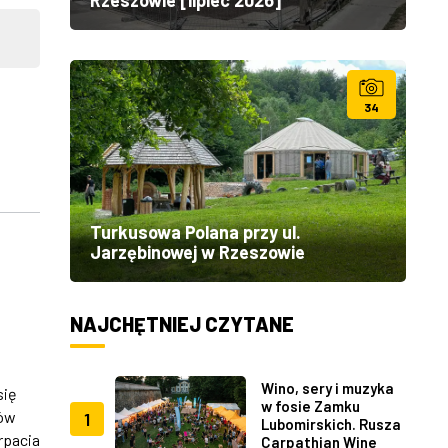
34
Turkusowa Polana przy ul.
Jarzębinowej w Rzeszowie
NAJCHĘTNIEJ CZYTANE
Wino, sery i muzyka
się
w fosie Zamku
łów
1
Lubomirskich. Rusza
rpacia
Carpathian Wine