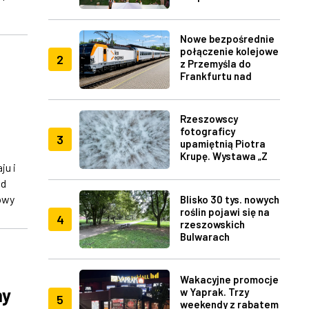
Fest w Rzeszowie
Nowe bezpośrednie
połączenie kolejowe
2
z Przemyśla do
Frankfurtu nad
Menem
Rzeszowscy
fotograficy
3
upamiętnią Piotra
Krupę. Wystawa „Z
ju i
lotu ptaka" w RDK
nd
owy
Blisko 30 tys. nowych
roślin pojawi się na
4
rzeszowskich
Bulwarach
Wakacyjne promocje
my
w Yaprak. Trzy
5
weekendy z rabatem