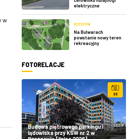
elektryczne
y w
RZESZÓW
Na Bulwarach
powstanie nowy teren
rekreacyjny
FOTORELACJE
22
Budowa piętrowego parkingu i
lądowiska przy KSW nr 2 w
Rzeszowie [lipiec 2026]