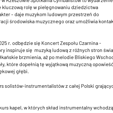
 w Rzeszowie Spotkania Cymbalistów to wydarzenie
ce kluczową rolę w pielęgnowaniu dziedzictwa
akter – daje muzykom ludowym przestrzeń do
gracji środowiska muzycznego oraz umożliwia kontak
025 r. odbędzie się Koncert Zespołu Czarnina -
 inspiruje się muzyką ludową z różnych stron świa
łkańskie brzmienia, aż po melodie Bliskiego Wscho
y, które dopełnią tę wyjątkową muzyczną opowieść
iękowej głębi.
s solistów-instrumentalistów z całej Polski grający
nkurs kapel, w których skład instrumentalny wchodz