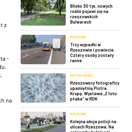
Blisko 30 tys. nowych
roślin pojawi się na
rzeszowskich
Bulwarach
t z
RZESZÓW
Trzy wypadki w
Rzeszowie i powiecie.
Cztery osoby zostały
ta -
ranne
du.
,
AKTUALNOŚCI
Rzeszowscy fotograficy
upamiętnią Piotra
Krupę. Wystawa „Z lotu
ptaka" w RDK
ch na
RZESZÓW
Kolejna akcja policji na
ą
ulicach Rzeszowa. Na
celowniku hulajnogi