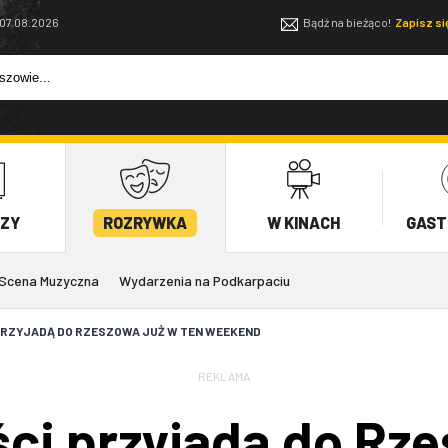
 07.08.2026
Bądź na bieżąco!
Zapisz s
EZY
ROZRYWKA
W KINACH
GAST
Scena Muzyczna
Wydarzenia na Podkarpaciu
PRZYJADĄ DO RZESZOWA JUŻ W TEN WEEKEND
REKLAMA
ści przyjadą do Rze