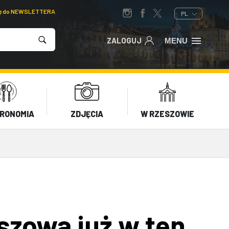
ię do NEWSLETTERA
PL
ZALOGUJ
MENU
RONOMIA
ZDJĘCIA
W RZESZOWIE
szowa już w ten