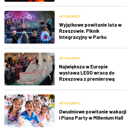
AKTUALNOŚCI
Wyjątkowe powitanie lata w
Rzeszowie. Piknik
Integracyjny w Parku
Jedności Polonii z Macierzą
AKTUALNOŚCI
Największa w Europie
wystawa LEGO wraca do
Rzeszowa z premierową
ekspozycją
AKTUALNOŚCI
Dwudniowe powitanie wakacji
i Piana Party w Millenium Hall