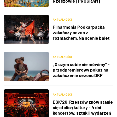
Rzeszowie [PROGRAM]
AKTUALNOŚCI
Filharmonia Podkarpacka
zakończy sezon z
rozmachem. Na scenie balet
"Don Kichot"
AKTUALNOŚCI
„O czym sobie nie mówimy” -
przedpremierowy pokaz na
zakończenie sezonu DKF
„Klaps”
AKTUALNOŚCI
ESK'26. Rzeszów znów stanie
się stolicą kultury - 4 dni
koncertów, sztuki i wydarzeń