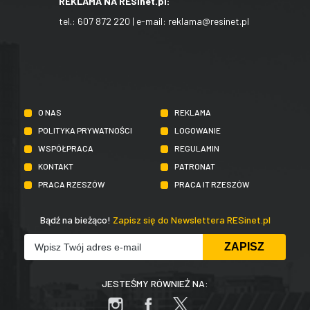
REKLAMA NA RESinet.pl:
tel.:
607 872 220
| e-mail:
reklama@resinet.pl
O NAS
REKLAMA
POLITYKA PRYWATNOŚCI
LOGOWANIE
WSPÓŁPRACA
REGULAMIN
KONTAKT
PATRONAT
PRACA RZESZÓW
PRACA IT RZESZÓW
Bądź na bieżąco!
Zapisz się do Newslettera RESinet.pl
JESTEŚMY RÓWNIEŻ NA: