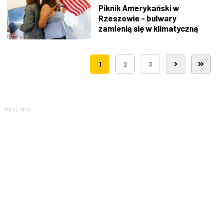
Piknik Amerykański w
Rzeszowie - bulwary
zamienią się w klimatyczną
Route 66
1
2
3
REKLAMA