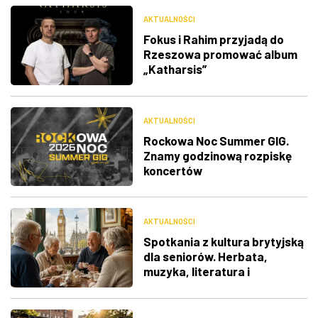
AKTUALNOŚCI
Fokus i Rahim przyjadą do
Rzeszowa promować album
„Katharsis”
AKTUALNOŚCI
Rockowa Noc Summer GIG.
Znamy godzinową rozpiskę
koncertów
AKTUALNOŚCI
Spotkania z kultura brytyjską
dla seniorów. Herbata,
muzyka, literatura i
ciekawostki