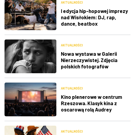
AKTUALNOŚCI
I edycja hip-hopowej imprezy
nad Wisłokiem: DJ, rap,
dance, beatbox
AKTUALNOŚCI
Nowa wystawa w Galerii
Nierzeczywistej. Zdjęcia
polskich fotografów
docenione na świecie
AKTUALNOŚCI
Kino plenerowe w centrum
Rzeszowa. Klasyk kina z
oscarową rolą Audrey
Hepburn
AKTUALNOŚCI