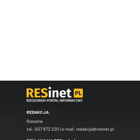
REDAKCJA:
Rzeszów
tel.:
607 872 220
| e-mail:
redakcja@resinet.pl