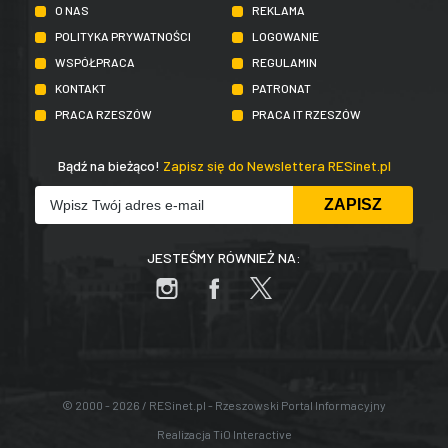
O NAS
REKLAMA
POLITYKA PRYWATNOŚCI
LOGOWANIE
WSPÓŁPRACA
REGULAMIN
KONTAKT
PATRONAT
PRACA RZESZÓW
PRACA IT RZESZÓW
Bądź na bieżąco!
Zapisz się do Newslettera RESinet.pl
JESTEŚMY RÓWNIEŻ NA:
© 2000 - 2026 / RESinet.pl - Rzeszowski Portal Informacyjny
Realizacja
TiO Interactive