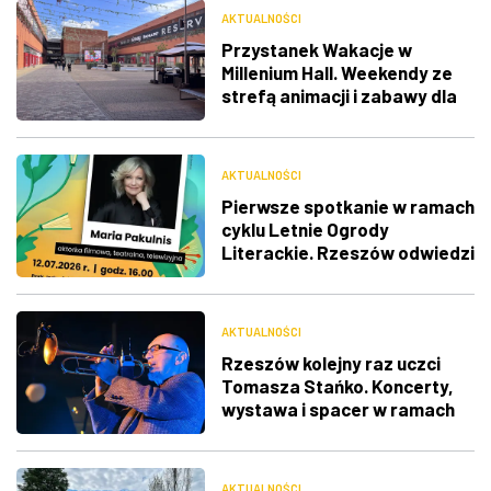
AKTUALNOŚCI
Przystanek Wakacje w
Millenium Hall. Weekendy ze
strefą animacji i zabawy dla
dzieci
AKTUALNOŚCI
Pierwsze spotkanie w ramach
cyklu Letnie Ogrody
Literackie. Rzeszów odwiedzi
Maria Pakulnis
AKTUALNOŚCI
Rzeszów kolejny raz uczci
Tomasza Stańko. Koncerty,
wystawa i spacer w ramach
urodzinowego Toastu
AKTUALNOŚCI