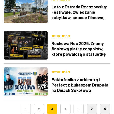
Lato z Estradą Rzeszowską:
Festiwale, zwiedzanie
zabytków, seanse filmowe,
silent disco i wiele więcej
AKTUALNOŚCI
Rockowa Noc 2026. Znamy
finałową piątkę zespołów,
które powalczą o statuetkę
AKTUALNOŚCI
Paktofonika z orkiestrą i
Perfect z Łukaszem Drapałą
na Dniach Sokołowa
Małopolskiego
1
2
3
4
5