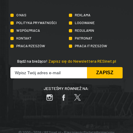
O NAS
REKLAMA
POLITYKA PRYWATNOŚCI
LOGOWANIE
WSPÓŁPRACA
REGULAMIN
KONTAKT
PATRONAT
PRACA RZESZÓW
PRACA IT RZESZÓW
Bądź na bieżąco!
Zapisz się do Newslettera RESinet.pl
JESTEŚMY RÓWNIEŻ NA:
© 2000 - 2026 / RESinet.pl - Rzeszowski Portal Informacyjny