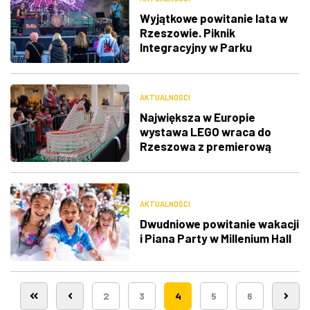
Wyjątkowe powitanie lata w
Rzeszowie. Piknik
Integracyjny w Parku
Jedności Polonii z Macierzą
AKTUALNOŚCI
Największa w Europie
wystawa LEGO wraca do
Rzeszowa z premierową
ekspozycją
AKTUALNOŚCI
Dwudniowe powitanie wakacji
i Piana Party w Millenium Hall
2
3
4
5
6