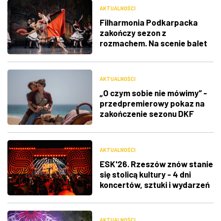
AKTUALNOŚCI
Filharmonia Podkarpacka
zakończy sezon z
rozmachem. Na scenie balet
"Don Kichot"
AKTUALNOŚCI
„O czym sobie nie mówimy” -
przedpremierowy pokaz na
zakończenie sezonu DKF
„Klaps”
AKTUALNOŚCI
ESK'26. Rzeszów znów stanie
się stolicą kultury - 4 dni
koncertów, sztuki i wydarzeń
AKTUALNOŚCI