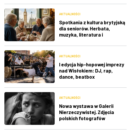
AKTUALNOŚCI
Spotkania z kultura brytyjską
dla seniorów. Herbata,
muzyka, literatura i
ciekawostki
AKTUALNOŚCI
I edycja hip-hopowej imprezy
nad Wisłokiem: DJ, rap,
dance, beatbox
AKTUALNOŚCI
Nowa wystawa w Galerii
Nierzeczywistej. Zdjęcia
polskich fotografów
docenione na świecie