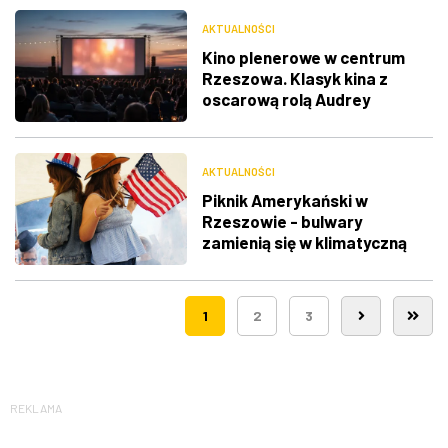
AKTUALNOŚCI
Kino plenerowe w centrum
Rzeszowa. Klasyk kina z
oscarową rolą Audrey
Hepburn
AKTUALNOŚCI
Piknik Amerykański w
Rzeszowie - bulwary
zamienią się w klimatyczną
Route 66
1
2
3
REKLAMA