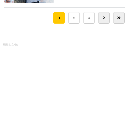
Route 66
1
2
3
REKLAMA