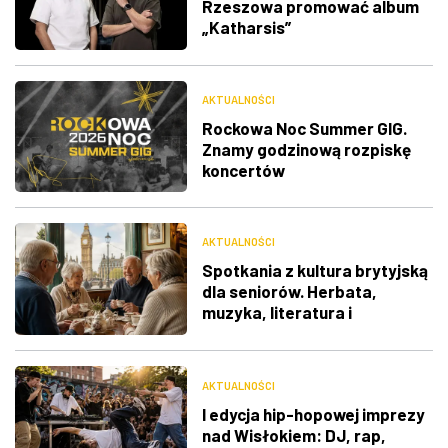
Rzeszowa promować album
„Katharsis”
AKTUALNOŚCI
Rockowa Noc Summer GIG.
Znamy godzinową rozpiskę
koncertów
AKTUALNOŚCI
Spotkania z kultura brytyjską
dla seniorów. Herbata,
muzyka, literatura i
ciekawostki
AKTUALNOŚCI
I edycja hip-hopowej imprezy
nad Wisłokiem: DJ, rap,