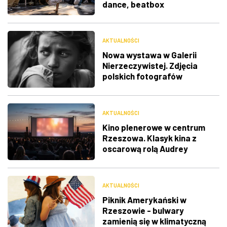
dance, beatbox
AKTUALNOŚCI
Nowa wystawa w Galerii
Nierzeczywistej. Zdjęcia
polskich fotografów
docenione na świecie
AKTUALNOŚCI
Kino plenerowe w centrum
Rzeszowa. Klasyk kina z
oscarową rolą Audrey
Hepburn
AKTUALNOŚCI
Piknik Amerykański w
Rzeszowie - bulwary
zamienią się w klimatyczną