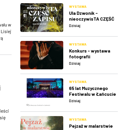
WYSTAWA
Ula Dzwonik -
nieoczywisTA CZĘŚĆ
ZAPISU
walu w
Dzisiaj
Lisiej
wą
WYSTAWA
Konkurs - wystawa
fotografii
Dzisiaj
WYSTAWA
i
65 lat Muzycznego
Festiwalu w Łańcucie
Dzisiaj
ieści
się
WYSTAWA
Pejzaż w malarstwie