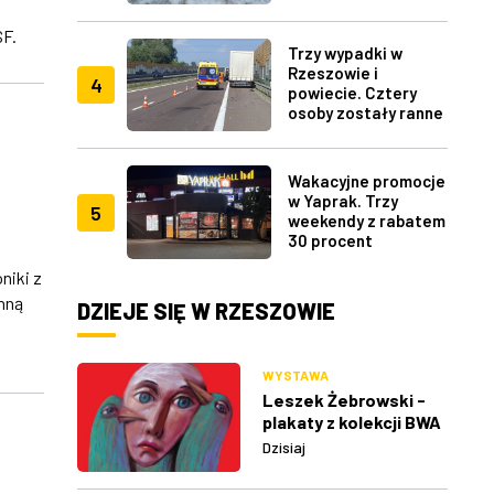
lotu ptaka" w RDK
SF.
Trzy wypadki w
Rzeszowie i
4
powiecie. Cztery
osoby zostały ranne
Wakacyjne promocje
w Yaprak. Trzy
5
weekendy z rabatem
30 procent
niki z
nną
DZIEJE SIĘ W RZESZOWIE
WYSTAWA
Leszek Żebrowski -
plakaty z kolekcji BWA
w Rzeszowie
Dzisiaj