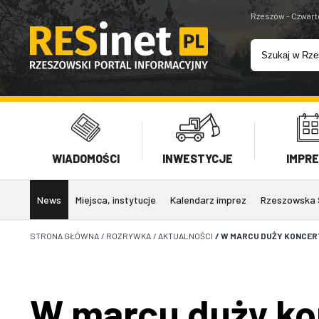
Rzeszów - Czwart
WIADOMOŚCI
INWESTYCJE
IMPR
News
Miejsca, instytucje
Kalendarz imprez
Rzeszowska 
STRONA GŁÓWNA
/
ROZRYWKA
/
AKTUALNOŚCI
/
W MARCU DUŻY KONCERT
W marcu duży ko