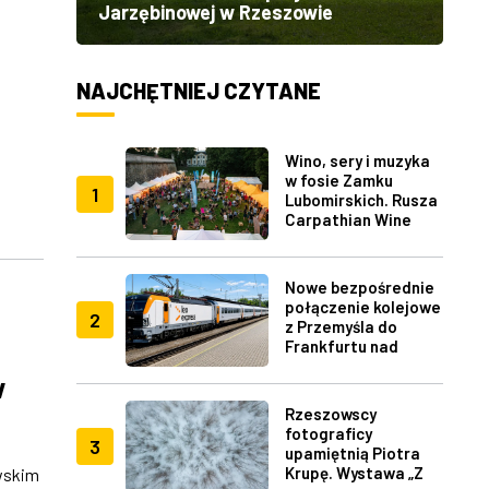
Jarzębinowej w Rzeszowie
NAJCHĘTNIEJ CZYTANE
Wino, sery i muzyka
w fosie Zamku
1
Lubomirskich. Rusza
Carpathian Wine
Fest w Rzeszowie
Nowe bezpośrednie
połączenie kolejowe
2
z Przemyśla do
Frankfurtu nad
Menem
w
Rzeszowscy
fotograficy
3
upamiętnią Piotra
Krupę. Wystawa „Z
wskim