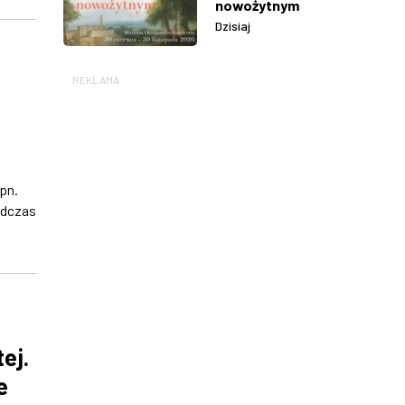
nowożytnym
Dzisiaj
REKLAMA
pn.
odczas
ej.
e