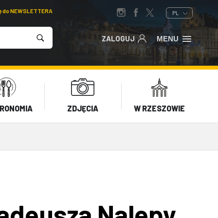
ię do NEWSLETTERA
PL
ZALOGUJ
MENU
RONOMIA
ZDJĘCIA
W RZESZOWIE
adeusza Nalepy