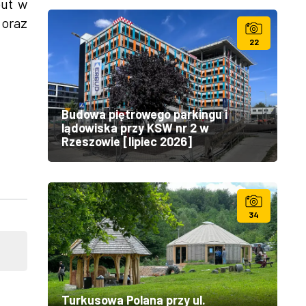
out w
 oraz
22
Budowa piętrowego parkingu i
lądowiska przy KSW nr 2 w
Rzeszowie [lipiec 2026]
34
Turkusowa Polana przy ul.