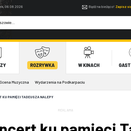
ek, 06.08.2026
Bądź na bieżąco!
Zapisz s
EZY
ROZRYWKA
W KINACH
GAST
Scena Muzyczna
Wydarzenia na Podkarpaciu
 KU PAMIĘCI TADEUSZA NALEPY
REKLAMA
ncert ku pamięci T