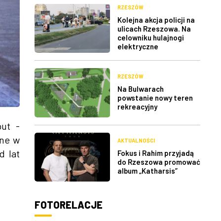
RZESZÓW
Kolejna akcja policji na
ulicach Rzeszowa. Na
celowniku hulajnogi
elektryczne
RZESZÓW
Na Bulwarach
powstanie nowy teren
rekreacyjny
ut -
one w
AKTUALNOŚCI
d lat
Fokus i Rahim przyjadą
do Rzeszowa promować
album „Katharsis”
FOTORELACJE