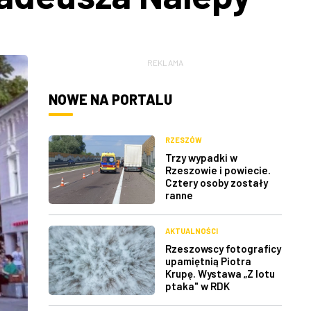
REKLAMA
NOWE NA PORTALU
RZESZÓW
Trzy wypadki w
Rzeszowie i powiecie.
Cztery osoby zostały
ranne
AKTUALNOŚCI
Rzeszowscy fotograficy
upamiętnią Piotra
Krupę. Wystawa „Z lotu
ptaka" w RDK