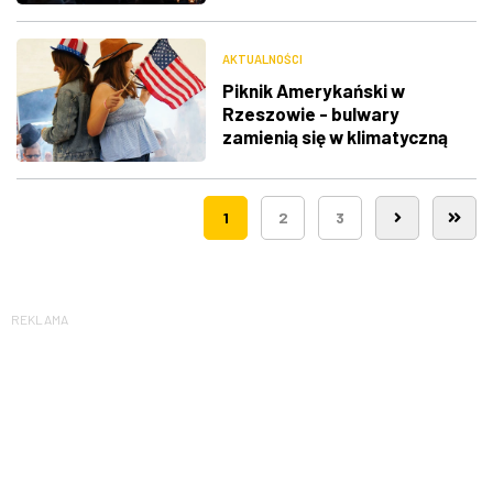
Hepburn
AKTUALNOŚCI
Piknik Amerykański w
Rzeszowie - bulwary
zamienią się w klimatyczną
Route 66
1
2
3
REKLAMA