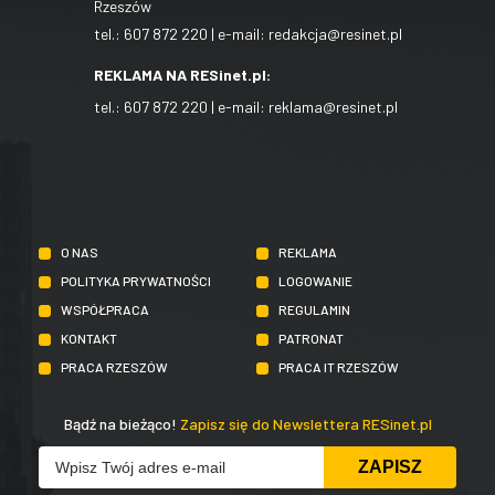
Rzeszów
tel.:
607 872 220
| e-mail:
redakcja@resinet.pl
REKLAMA NA RESinet.pl:
tel.:
607 872 220
| e-mail:
reklama@resinet.pl
O NAS
REKLAMA
POLITYKA PRYWATNOŚCI
LOGOWANIE
WSPÓŁPRACA
REGULAMIN
KONTAKT
PATRONAT
PRACA RZESZÓW
PRACA IT RZESZÓW
Bądź na bieżąco!
Zapisz się do Newslettera RESinet.pl