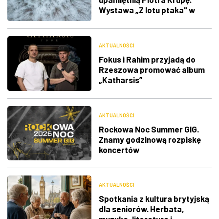
Wystawa „Z lotu ptaka" w
RDK
AKTUALNOŚCI
Fokus i Rahim przyjadą do
Rzeszowa promować album
„Katharsis”
AKTUALNOŚCI
Rockowa Noc Summer GIG.
Znamy godzinową rozpiskę
koncertów
AKTUALNOŚCI
Spotkania z kultura brytyjską
dla seniorów. Herbata,