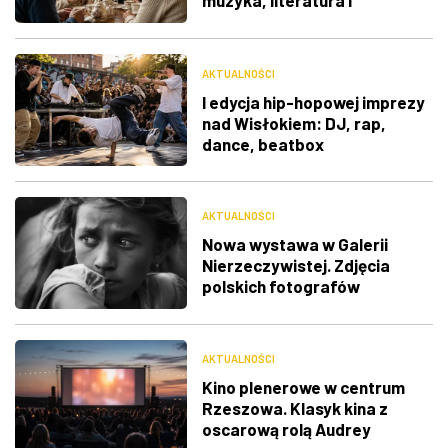
muzyka, literatura i
ciekawostki
AKTUALNOŚCI
I edycja hip-hopowej imprezy
nad Wisłokiem: DJ, rap,
dance, beatbox
AKTUALNOŚCI
Nowa wystawa w Galerii
Nierzeczywistej. Zdjęcia
polskich fotografów
docenione na świecie
AKTUALNOŚCI
Kino plenerowe w centrum
Rzeszowa. Klasyk kina z
oscarową rolą Audrey