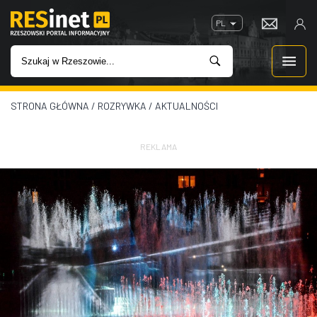
PL
STRONA GŁÓWNA
/
ROZRYWKA
/
AKTUALNOŚCI
WIADOMOŚCI
INWESTYCJE
REKLAMA
IMPREZY
ROZRYWKA
W KINACH
GASTRONOMIA